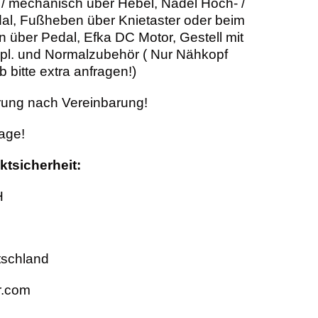
/ mechanisch über Hebel, Nadel Hoch- /
dal, Fußheben über Knietaster oder beim
 über Pedal, Efka DC Motor, Gestell mit
kpl. und Normalzubehör ( Nur Nähkopf
 bitte extra anfragen!)
rung nach Vereinbarung!
age!
tsicherheit:
H
tschland
r.com