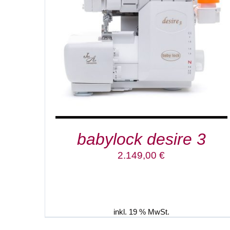
IN DEN WARENKORB
/
DETAILS
babylock desire 3
2.149,00
€
inkl. 19 % MwSt.