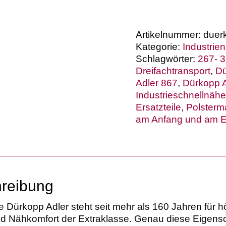
Artikelnummer:
duer
Kategorie:
Industri
Schlagwörter:
267- 
Dreifachtransport
,
Dü
Adler 867
,
Dürkopp A
Industrieschnellnähe
Ersatzteile
,
Polsterm
am Anfang und am 
reibung
 Dürkopp Adler steht seit mehr als 160 Jahren für 
nd Nähkomfort der Extraklasse. Genau diese Eigensc