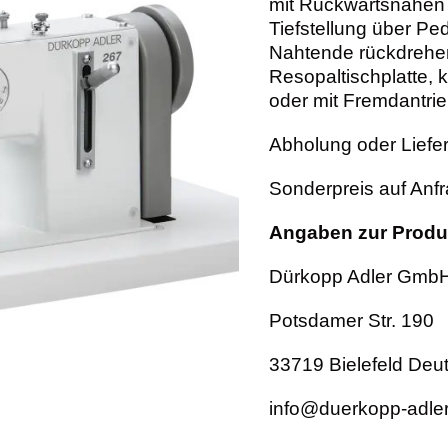
mit Rückwärtsnähen 
Tiefstellung über Pe
Nahtende rückdrehen
Resopaltischplatte, 
oder mit Fremdantrieb
Abholung oder Liefe
Sonderpreis auf Anfr
Angaben zur Produk
Dürkopp Adler Gmb
Potsdamer Str. 190
33719 Bielefeld Deu
info@duerkopp-adle