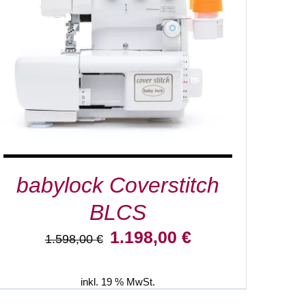
IN DEN WARENKORB
/
DETAILS
babylock Coverstitch
BLCS
Ursprünglicher
Aktueller
1.198,00
€
1.598,00
€
Preis
Preis
war:
ist:
1.598,00 €
1.198,00 €.
inkl. 19 % MwSt.