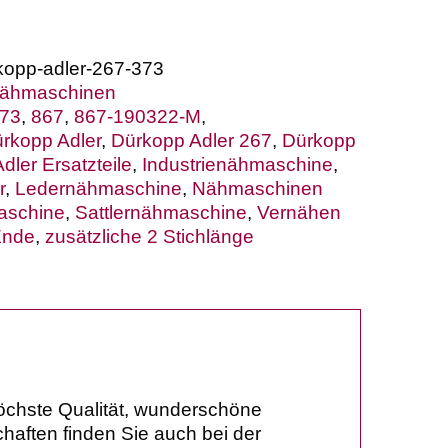
kopp-adler-267-373
enähmaschinen
373
,
867
,
867-190322-M
,
rkopp Adler
,
Dürkopp Adler 267
,
Dürkopp
dler Ersatzteile
,
Industrienähmaschine
,
r
,
Ledernähmaschine
,
Nähmaschinen
aschine
,
Sattlernähmaschine
,
Vernähen
Ende
,
zusätzliche 2 Stichlänge
höchste Qualität, wunderschöne
haften finden Sie auch bei der