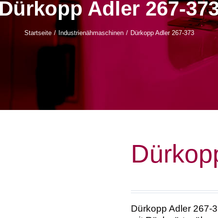
Dürkopp Adler 267-37
Startseite
Industrienähmaschinen
Dürkopp Adler 267-373
Dürkopp
Dürkopp Adler 267-3