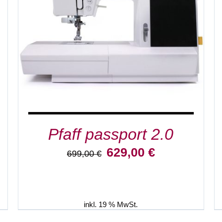
IN DEN WARENKORB
/
DETAILS
Pfaff passport 2.0
Ursprünglicher
Aktueller
629,00
€
699,00
€
Preis
Preis
war:
ist:
699,00 €
629,00 €.
inkl. 19 % MwSt.