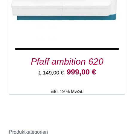
Pfaff ambition 620
Ursprünglicher
Aktueller
999,00
€
1.149,00
€
Preis
Preis
war:
ist:
1.149,00 €
999,00 €.
inkl. 19 % MwSt.
Produktkategorien