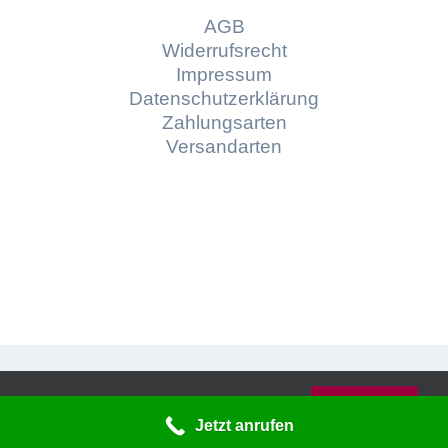
AGB
Widerrufsrecht
Impressum
Datenschutzerklärung
Zahlungsarten
Versandarten
© Copyright
2026 | Konzept und Webdesign by
Diese Website verwendet Cookies und
Braindepartment
Werbeagentur Bayreuth
OK
Dienste von Dritten.
Jetzt anrufen