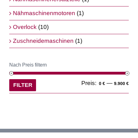
Nähmaschinenmotoren
(1)
Overlock
(10)
Zuschneidemaschinen
(1)
Nach Preis filtern
Min
Ma
Preis:
—
0 €
9.900 €
FILTER
Pre
Pre