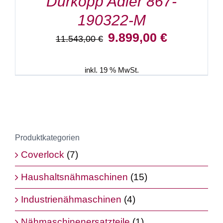
Dürkopp Adler 867-
190322-M
Ursprünglicher
Aktueller
9.899,00
€
11.543,00
€
Preis
Preis
war:
ist:
11.543,00 €
9.899,00 €.
inkl. 19 % MwSt.
Produktkategorien
Coverlock
(7)
Haushaltsnähmaschinen
(15)
Industrienähmaschinen
(4)
Nähmaschinenersatzteile
(1)