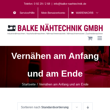
Skip
Telefon: 0 92 29 / 2 68
|
info@balke-naehtechnik.de
to
Service/Hilfe
Mein Benutzerkonto
WARENKORB
content
Vernähen am Anfang
und am Ende
Startseite
Vernähen am Anfang und am Ende
Sortieren nach
Standardsortierung