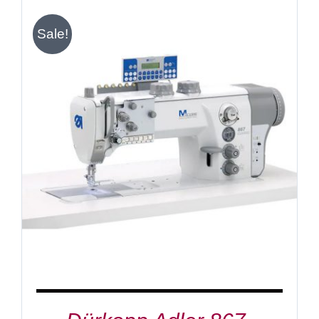
Sale!
IN DEN WARENKORB
/
DETAILS