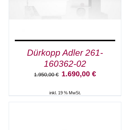
Dürkopp Adler 261-
160362-02
Ursprünglicher
Aktueller
1.690,00
€
1.950,00
€
Preis
Preis
war:
ist:
1.950,00 €
1.690,00 €.
inkl. 19 % MwSt.