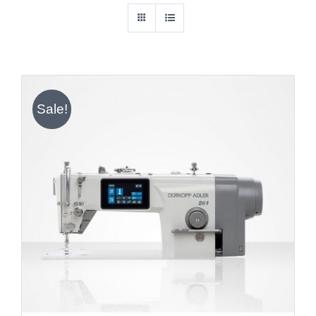
Sale!
IN DEN WARENKORB
/
DETAILS