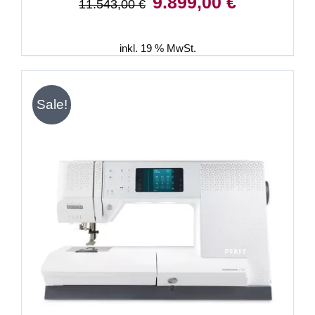
9.899,00
€
11.543,00
€
Preis
Preis
war:
ist:
11.543,00 €
9.899,00 €.
inkl. 19 % MwSt.
Sale!
IN DEN WARENKORB
/
DETAILS