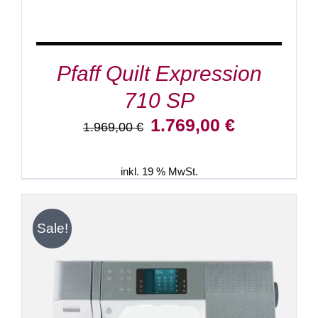
Pfaff Quilt Expression
710 SP
Ursprünglicher
Aktueller
1.769,00
€
1.969,00
€
Preis
Preis
war:
ist:
1.969,00 €
1.769,00 €.
inkl. 19 % MwSt.
Sale!