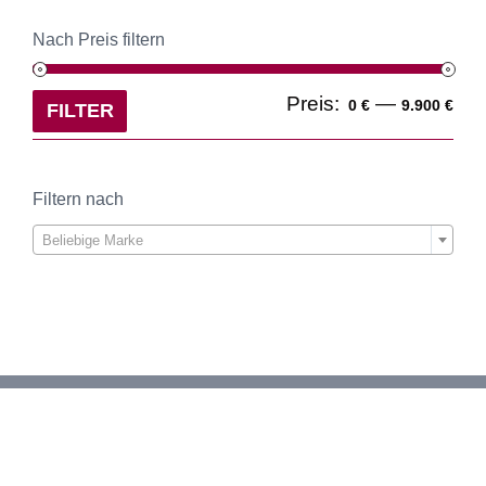
Nach Preis filtern
Min
Ma
Preis:
—
0 €
9.900 €
FILTER
Pre
Pre
Filtern nach

Beliebige Marke