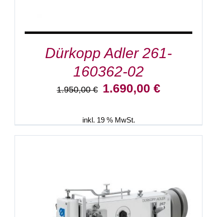
Dürkopp Adler 261-
160362-02
Ursprünglicher
Aktueller
1.690,00
€
1.950,00
€
Preis
Preis
war:
ist:
1.950,00 €
1.690,00 €.
inkl. 19 % MwSt.