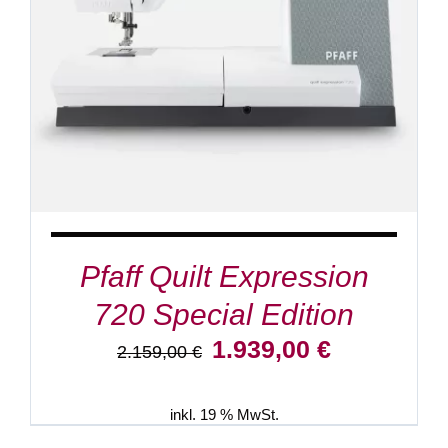
IN DEN WARENKORB
/
DETAILS
Pfaff Quilt Expression
720 Special Edition
Ursprünglicher
Aktueller
1.939,00
€
2.159,00
€
Preis
Preis
war:
ist:
2.159,00 €
1.939,00 €.
inkl. 19 % MwSt.