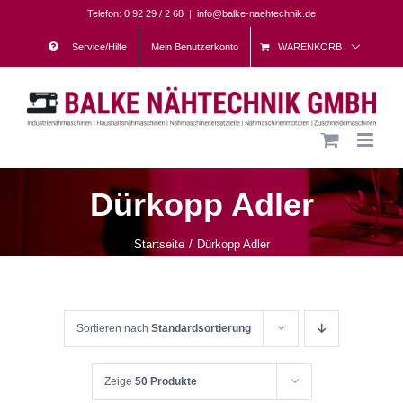
Skip
Telefon: 0 92 29 / 2 68
|
info@balke-naehtechnik.de
to
Service/Hilfe
Mein Benutzerkonto
WARENKORB
content
Dürkopp Adler
Startseite
Dürkopp Adler
Sortieren nach
Standardsortierung
Zeige
50 Produkte