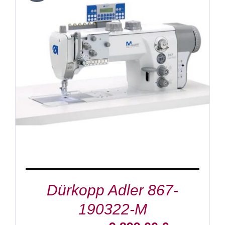
IN DEN WARENKORB
/
DETAILS
Dürkopp Adler 867-
190322-M
Ursprünglicher
Aktueller