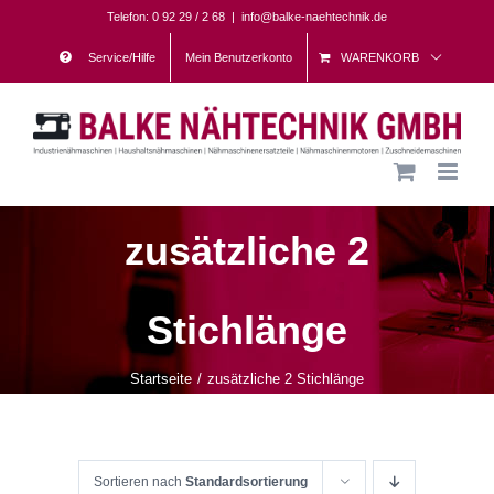
Skip
Telefon: 0 92 29 / 2 68
|
info@balke-naehtechnik.de
to
Service/Hilfe
Mein Benutzerkonto
WARENKORB
content
zusätzliche 2
Stichlänge
Startseite
zusätzliche 2 Stichlänge
Sortieren nach
Standardsortierung