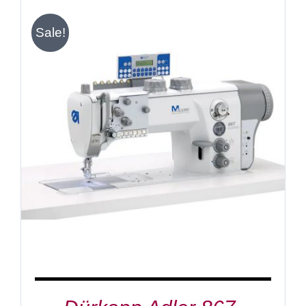
Sale!
IN DEN WARENKORB
/
DETAILS