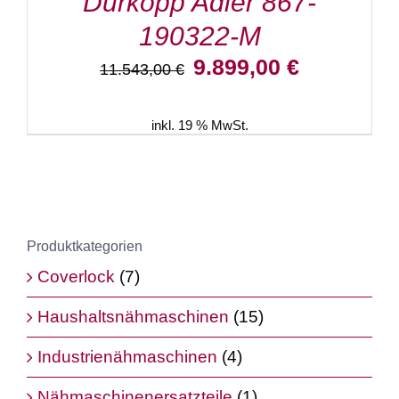
Dürkopp Adler 867-
190322-M
Ursprünglicher
Aktueller
9.899,00
€
11.543,00
€
Preis
Preis
war:
ist:
11.543,00 €
9.899,00 €.
inkl. 19 % MwSt.
Produktkategorien
Coverlock
(7)
Haushaltsnähmaschinen
(15)
Industrienähmaschinen
(4)
Nähmaschinenersatzteile
(1)