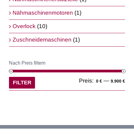
Nähmaschinenmotoren
(1)
Overlock
(10)
Zuschneidemaschinen
(1)
Nach Preis filtern
Min
Ma
Preis:
—
0 €
9.900 €
FILTER
Pre
Pre