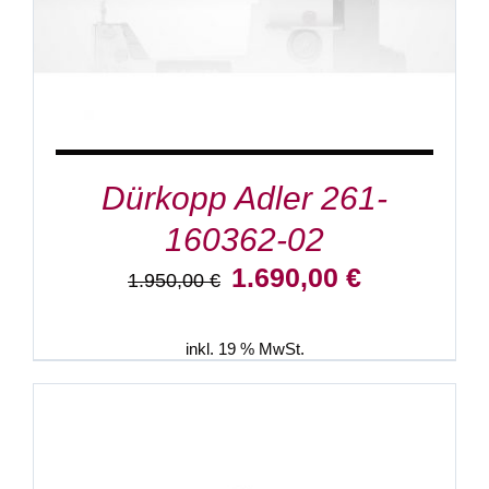
Dürkopp Adler 261-
160362-02
Ursprünglicher
Aktueller
1.690,00
€
1.950,00
€
Preis
Preis
war:
ist:
1.950,00 €
1.690,00 €.
inkl. 19 % MwSt.