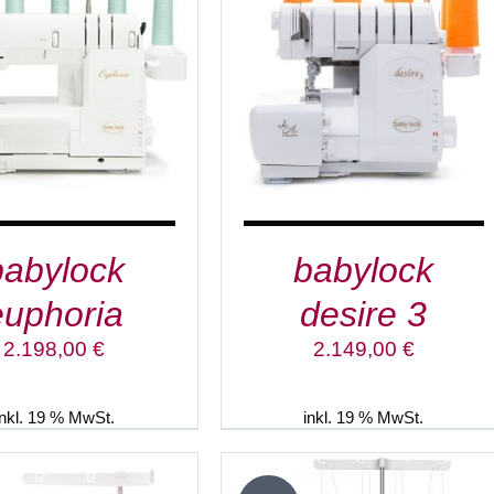
IN DEN WARENKORB
/
DETAILS
DETAILS
babylock
babylock
euphoria
desire 3
2.198,00
€
2.149,00
€
inkl. 19 % MwSt.
inkl. 19 % MwSt.