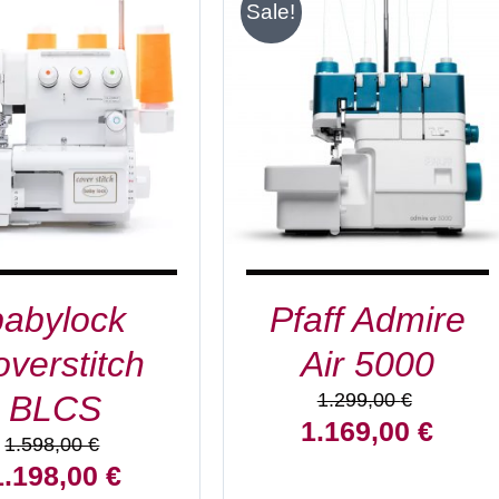
Sale!
EN WARENKORB
/
IN DEN WARENKORB
/
DETAILS
DETAILS
babylock
Pfaff Admire
verstitch
Air 5000
BLCS
1.299,00
€
Ursprünglicher
Aktuell
1.169,00
€
1.598,00
€
Preis
Preis
rsprünglicher
Aktueller
1.198,00
€
war:
ist:
reis
Preis