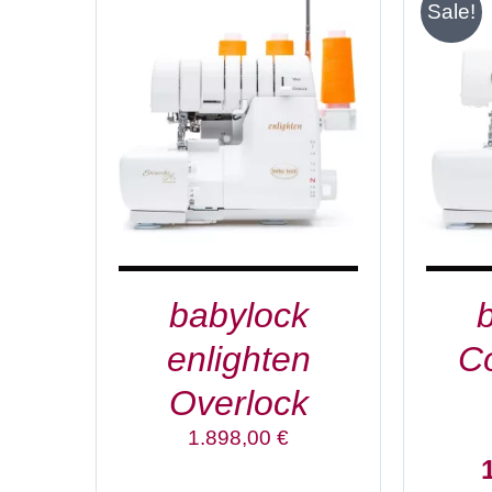
Sale!
IN DEN WARENKORB
/
IN D
DETAILS
babylock
enlighten
Co
Overlock
1.898,00
€
U
P