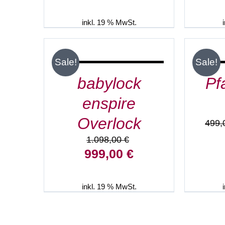
w
1
inkl. 19 % MwSt.
IN
DEN
WARENKORB
/
Sale!
Sale!
DETAILS
babylock
Pf
enspire
Overlock
499
1.098,00
€
Ursprünglicher
Aktueller
999,00
€
Preis
Preis
war:
ist:
1.098,00 €
999,00 €.
inkl. 19 % MwSt.