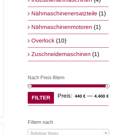
Nähmaschinenersatzteile
(1)
Nähmaschinenmotoren
(1)
Overlock
(10)
Zuschneidemaschinen
(1)
Nach Preis filtern
Min.
Max.
Preis:
—
440 €
4.400 €
FILTER
Preis
Preis
Filtern nach

Beliebige Marke