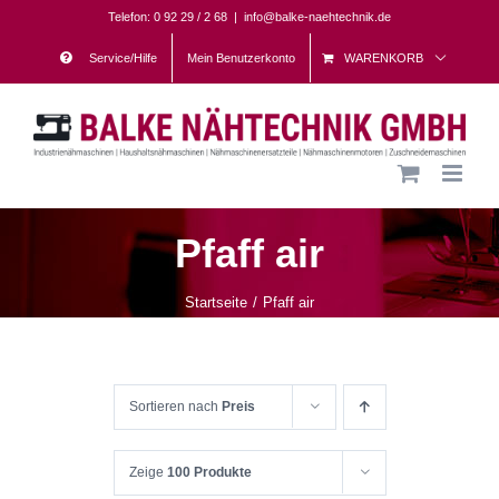
Skip
Telefon: 0 92 29 / 2 68
|
info@balke-naehtechnik.de
to
Service/Hilfe
Mein Benutzerkonto
WARENKORB
content
Pfaff air
Startseite
Pfaff air
Sortieren nach
Preis
Zeige
100 Produkte