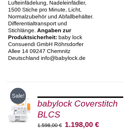
Lufteinfädelung, Nadeleinfädler,
1500 Stiche pro Minute, Licht,
Normalzubehör und Abfallbehälter.
Differentialtransport und
Stichlänge.
Angaben zur
Produktsicherheit:
baby lock
Consuendi GmbH Röhrsdorfer
Allee 14 09247 Chemnitz
Deutschland info@babylock.de
Sale!
babylock Coverstitch
IN DEN
WARENKORB
BLCS
/
DETAILS
Ursprünglicher
Aktueller
1.198,00
€
1.598,00
€