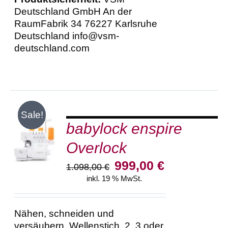
Deutschland GmbH An der
RaumFabrik 34 76227 Karlsruhe
Deutschland info@vsm-
deutschland.com
Sale!
babylock enspire
IN DEN
WARENKORB
Overlock
/
DETAILS
Ursprünglicher
Aktueller
999,00
€
1.098,00
€
Preis
Preis
inkl. 19 % MwSt.
war:
ist:
1.098,00 €
999,00 €.
Nähen, schneiden und
versäubern. Wellenstich, 2, 3 oder