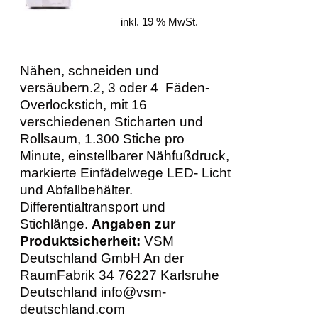
DETAILS
war:
ist:
inkl. 19 % MwSt.
499,00 €
449,00 €.
Nähen, schneiden und
versäubern.2, 3 oder 4 Fäden-
Overlockstich, mit 16
verschiedenen Sticharten und
Rollsaum, 1.300 Stiche pro
Minute, einstellbarer Nähfußdruck,
markierte Einfädelwege LED- Licht
und Abfallbehälter.
Differentialtransport und
Stichlänge.
Angaben zur
Produktsicherheit:
VSM
Deutschland GmbH An der
RaumFabrik 34 76227 Karlsruhe
Deutschland info@vsm-
deutschland.com