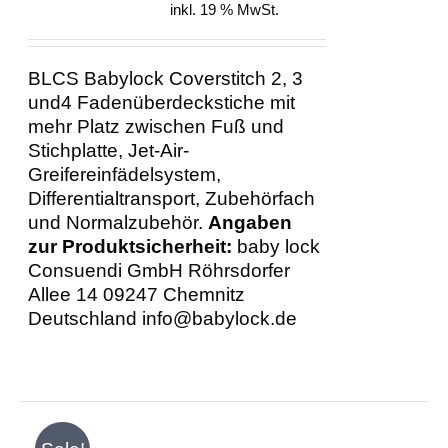
Preis
Preis
inkl. 19 % MwSt.
war:
ist:
1.598,00 €
1.198,00 €.
BLCS Babylock Coverstitch 2, 3
und4 Fadenüberdeckstiche mit
mehr Platz zwischen Fuß und
Stichplatte, Jet-Air-
Greifereinfädelsystem,
Differentialtransport, Zubehörfach
und Normalzubehör.
Angaben
zur Produktsicherheit:
baby lock
Consuendi GmbH Röhrsdorfer
Allee 14 09247 Chemnitz
Deutschland info@babylock.de