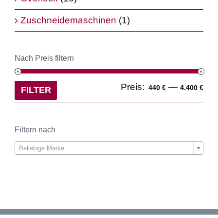
Zuschneidemaschinen
(1)
Nach Preis filtern
Min
Ma
Preis:
—
440 €
4.400 €
FILTER
Pre
Pre
Filtern nach

Beliebige Marke