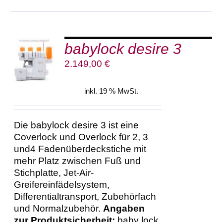
babylock desire 3
IN DEN
WARENKORB
2.149,00
€
/
DETAILS
inkl. 19 % MwSt.
Die babylock desire 3 ist eine
Coverlock und Overlock für 2, 3
und4 Fadenüberdeckstiche mit
mehr Platz zwischen Fuß und
Stichplatte, Jet-Air-
Greifereinfädelsystem,
Differentialtransport, Zubehörfach
und Normalzubehör.
Angaben
zur Produktsicherheit:
baby lock