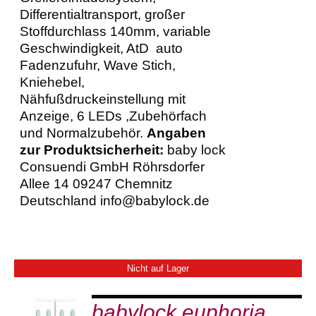
Differentialtransport, großer
Stoffdurchlass 140mm, variable
Geschwindigkeit, AtD auto
Fadenzufuhr, Wave Stich,
Kniehebel,
Nähfußdruckeinstellung mit
Anzeige, 6 LEDs ,Zubehörfach
und Normalzubehör.
Angaben
zur Produktsicherheit:
baby lock
Consuendi GmbH Röhrsdorfer
Allee 14 09247 Chemnitz
Deutschland info@babylock.de
Nicht auf Lager
babylock euphoria