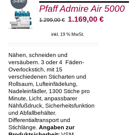
Sale!
Pfaff Admire Air 5000
IN DEN
WARENKORB
Ursprünglicher
Aktueller
1.169,00
€
1.299,00
€
/
Preis
Preis
DETAILS
war:
ist:
inkl. 19 % MwSt.
1.299,00 €
1.169,00 €.
Nähen, schneiden und
versäubern. 3 oder 4 Fäden-
Overlockstich, mit 15
verschiedenen Sticharten und
Rollsaum, Lufteinfädelung,
Nadeleinfädler, 1300 Stiche pro
Minute, Licht, anpassbarer
Nähfußdruck, Sicherheitsfunktion
und Abfallbehälter.
Differentialtransport und
Stichlänge.
Angaben zur
Produktsicherheit:
VSM