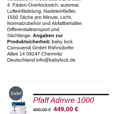
4 Fäden-Overlockstich, automat.
Lufteinfädelung, Nadeleinfädler,
1500 Stiche pro Minute, Licht,
Normalzubehör und Abfallbehälter.
Differentialtransport und
Stichlänge.
Angaben zur
Produktsicherheit:
baby lock
Consuendi GmbH Röhrsdorfer
Allee 14 09247 Chemnitz
Deutschland info@babylock.de
Sale!
Pfaff Admire 1000
IN DEN
WARENKORB
Ursprünglicher
Aktueller
449,00
€
499,00
€
/
Preis
Preis