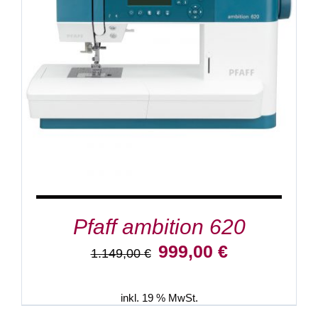
IN DEN WARENKORB
/
DETAILS
Pfaff ambition 620
Ursprünglicher
Aktueller
999,00
€
1.149,00
€
Preis
Preis
war:
ist:
1.149,00 €
999,00 €.
inkl. 19 % MwSt.