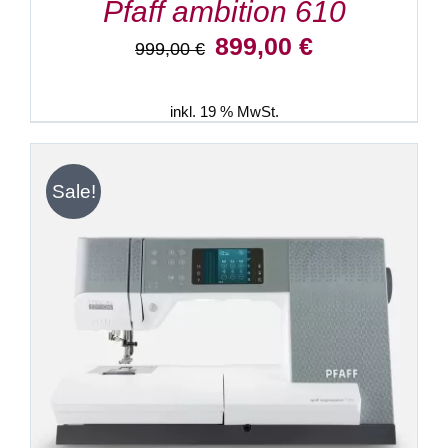
Pfaff ambition 610
Ursprünglicher
Aktueller
899,00
€
999,00
€
Preis
Preis
war:
ist:
999,00 €
899,00 €.
inkl. 19 % MwSt.
Sale!
IN DEN WARENKORB
/
DETAILS