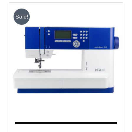
Sale!
IN DEN WARENKORB
/
DETAILS