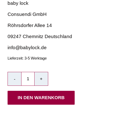
baby lock
Consuendi GmbH
Röhrsdorfer Allee 14
09247 Chemnitz Deutschland
info@babylock.de
Lieferzeit:
3-5 Werktage
babylock
enlighten
Overlock
IN DEN WARENKORB
Menge