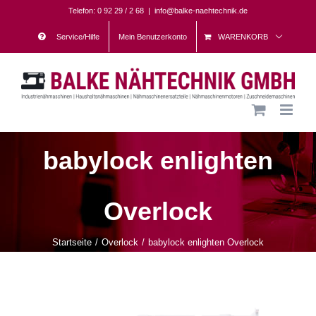
Skip
Telefon: 0 92 29 / 2 68
|
info@balke-naehtechnik.de
to
Service/Hilfe
Mein Benutzerkonto
WARENKORB
content
babylock enlighten
Overlock
Startseite
Overlock
babylock enlighten Overlock