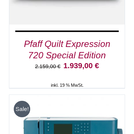
Pfaff Quilt Expression
720 Special Edition
Ursprünglicher
Aktueller
1.939,00
€
2.159,00
€
Preis
Preis
war:
ist:
2.159,00 €
1.939,00 €.
inkl. 19 % MwSt.
Sale!