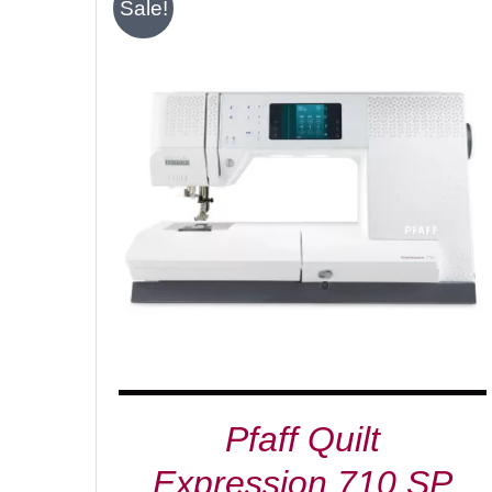
Sale!
IN DEN WARENKORB
/
DETAILS
Pfaff Quilt
Expression 710 SP