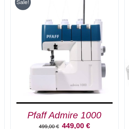
Sale!
IN DEN WARENKORB
/
DETAILS
Pfaff Admire 1000
Ursprünglicher
Aktueller
449,00
€
499,00
€