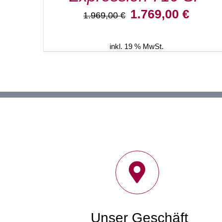
Ursprünglicher
Aktuelle
1.769,00
€
1.969,00
€
Preis
Preis
war:
ist:
1.969,00 €
1.769,0
inkl. 19 % MwSt.
Unser Geschäft