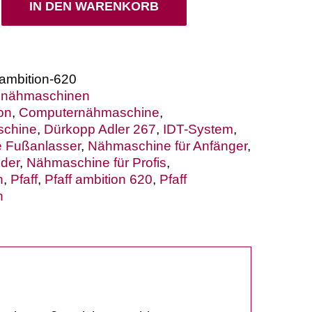
IN DEN WARENKORB
-ambition-620
snähmaschinen
on
,
Computernähmaschine
,
schine
,
Dürkopp Adler 267
,
IDT-System
,
 Fußanlasser
,
Nähmaschine für Anfänger
,
der
,
Nähmaschine für Profis
,
n
,
Pfaff
,
Pfaff ambition 620
,
Pfaff
n