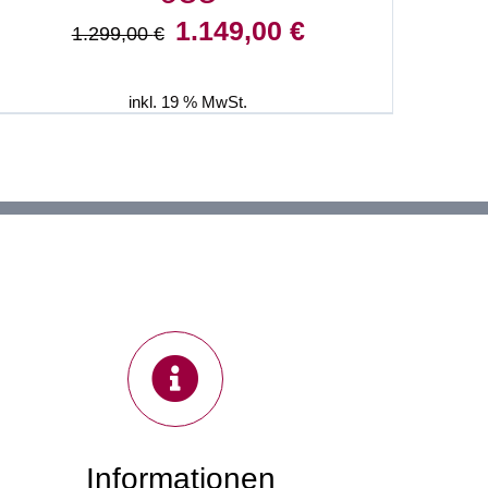
Ursprünglicher
Aktueller
1.149,00
€
1.299,00
€
Preis
Preis
war:
ist:
1.299,00 €
1.149,00 €.
inkl. 19 % MwSt.
Informationen