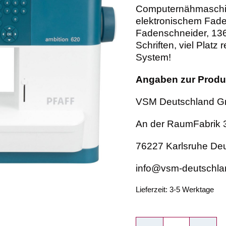
Computernähmaschi
elektronischem Fad
Fadenschneider, 136
Schriften, viel Platz
System!
Angaben zur Produk
VSM Deutschland 
An der RaumFabrik 
76227 Karlsruhe De
info@vsm-deutschl
Lieferzeit:
3-5 Werktage