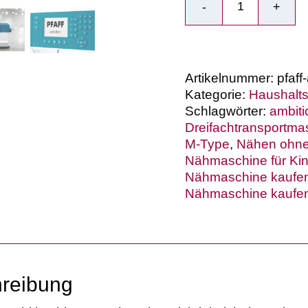
Pfaff
ambition
620
Menge
Artikelnummer:
pfaff
Kategorie:
Haushalt
Schlagwörter:
ambiti
Dreifachtransportma
M-Type
,
Nähen ohne
Nähmaschine für Kin
Nähmaschine kaufe
Nähmaschine kaufe
reibung