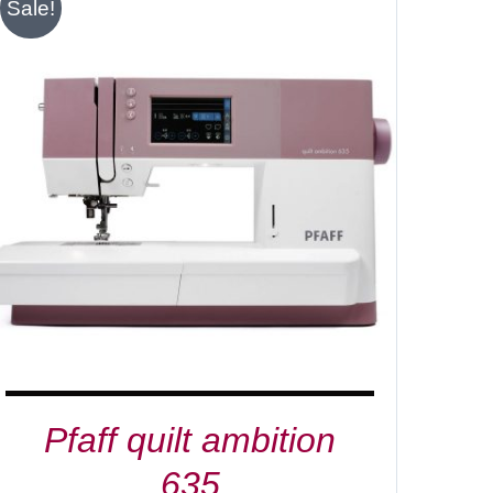
Sale!
IN DEN WARENKORB
/
DETAILS
Pfaff quilt ambition
635