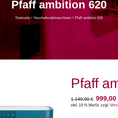
Pfaff ambition 620
Startseite
Haushaltsnähmaschinen
Pfaff ambition 620
Pfaff a
Ursprüngl
999,00
1.149,00
€
Preis
inkl. 19 % MwSt.
zzgl.
Vers
war:
1.149,00 