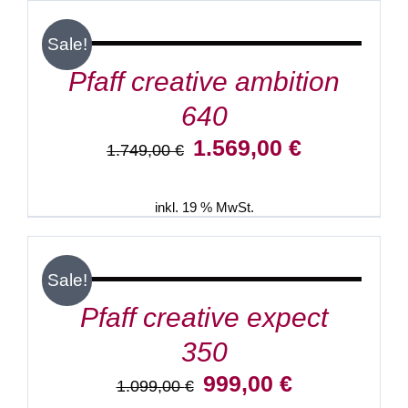
WARENKORB
/
Sale!
DETAILS
Pfaff creative ambition
640
Ursprünglicher
Aktueller
1.569,00
€
1.749,00
€
Preis
Preis
war:
ist:
1.749,00 €
1.569,00 €.
inkl. 19 % MwSt.
IN
DEN
WARENKORB
/
Sale!
DETAILS
Pfaff creative expect
350
Ursprünglicher
Aktueller
999,00
€
1.099,00
€
Preis
Preis