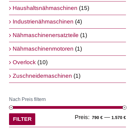
Haushaltsnähmaschinen
(15)
Industrienähmaschinen
(4)
Nähmaschinenersatzteile
(1)
Nähmaschinenmotoren
(1)
Overlock
(10)
Zuschneidemaschinen
(1)
Nach Preis filtern
Min
Ma
Preis:
—
790 €
1.570 €
FILTER
Pre
Pre