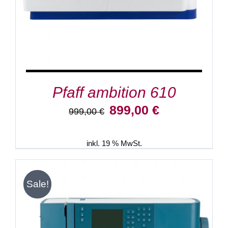
Pfaff ambition 610
Ursprünglicher
Aktueller
899,00
€
999,00
€
Preis
Preis
war:
ist:
999,00 €
899,00 €.
inkl. 19 % MwSt.
Sale!