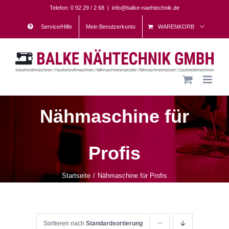
Skip
Telefon: 0 92 29 / 2 68
|
info@balke-naehtechnik.de
to
Service/Hilfe
Mein Benutzerkonto
WARENKORB
content
Nähmaschine für
Profis
Startseite
Nähmaschine für Profis
Sortieren nach
Standardsortierung