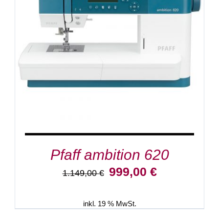
IN DEN WARENKORB
/
DETAILS
Pfaff ambition 620
Ursprünglicher
Aktueller
999,00
€
1.149,00
€
Preis
Preis
war:
ist:
1.149,00 €
999,00 €.
inkl. 19 % MwSt.
IN
DEN