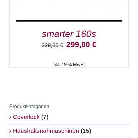
smarter 160s
Ursprünglicher
Aktueller
299,00
€
329,00
€
Preis
Preis
war:
ist:
329,00 €
299,00 €.
inkl. 19 % MwSt.
Produktkategorien
Coverlock
(7)
Haushaltsnähmaschinen
(15)