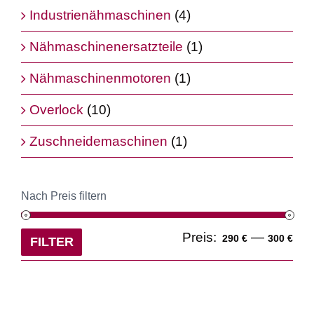
Industrienähmaschinen
(4)
Nähmaschinenersatzteile
(1)
Nähmaschinenmotoren
(1)
Overlock
(10)
Zuschneidemaschinen
(1)
Nach Preis filtern
Min
Ma
Preis:
—
290 €
300 €
FILTER
Pre
Pre