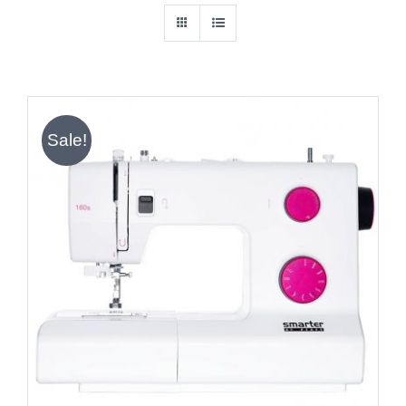
Sale!
IN DEN WARENKORB
/
DETAILS