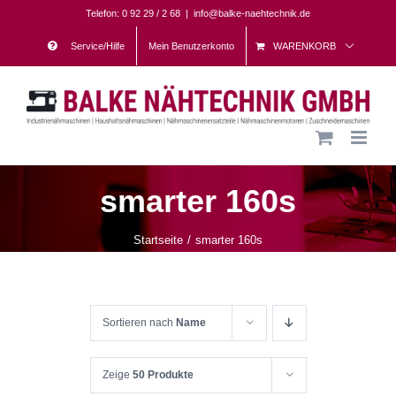
Skip
Telefon: 0 92 29 / 2 68
|
info@balke-naehtechnik.de
to
Service/Hilfe
Mein Benutzerkonto
WARENKORB
content
smarter 160s
Startseite
smarter 160s
Sortieren nach
Name
Zeige
50 Produkte