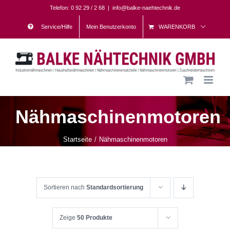
Skip
Telefon: 0 92 29 / 2 68
|
info@balke-naehtechnik.de
to
Service/Hilfe
Mein Benutzerkonto
WARENKORB
content
Nähmaschinenmotoren
Startseite
Nähmaschinenmotoren
Sortieren nach
Standardsortierung
Zeige
50 Produkte