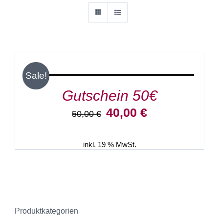
IN
DEN
WARENKORB
/
Sale!
DETAILS
Gutschein 50€
Ursprünglicher
Aktueller
40,00
€
50,00
€
Preis
Preis
war:
ist:
50,00 €
40,00 €.
inkl. 19 % MwSt.
Produktkategorien