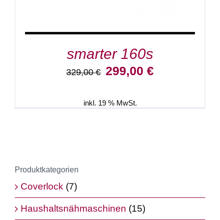
smarter 160s
Ursprünglicher
Aktueller
299,00
€
329,00
€
Preis
Preis
war:
ist:
329,00 €
299,00 €.
inkl. 19 % MwSt.
Produktkategorien
Coverlock
(7)
Haushaltsnähmaschinen
(15)