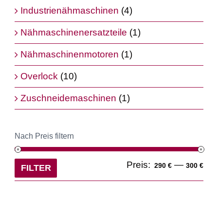
Industrienähmaschinen
(4)
Nähmaschinenersatzteile
(1)
Nähmaschinenmotoren
(1)
Overlock
(10)
Zuschneidemaschinen
(1)
Nach Preis filtern
Min
Ma
Preis:
—
290 €
300 €
FILTER
Pre
Pre