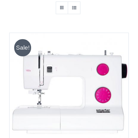
Sale!
IN DEN WARENKORB
/
DETAILS