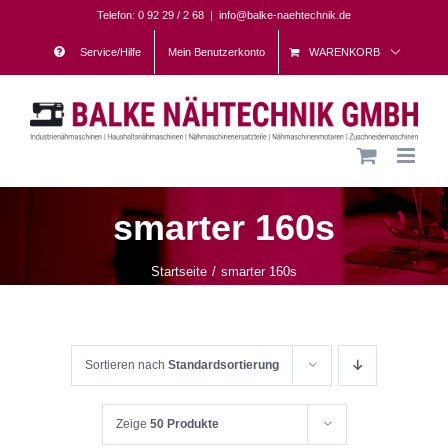
Skip
Telefon: 0 92 29 / 2 68
|
info@balke-naehtechnik.de
to
Service/Hilfe
Mein Benutzerkonto
WARENKORB
content
smarter 160s
Startseite
smarter 160s
Sortieren nach
Standardsortierung
Zeige
50 Produkte