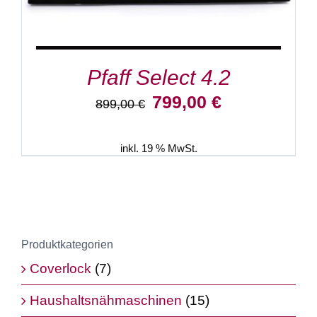
Pfaff Select 4.2
Ursprünglicher
Aktueller
799,00
€
899,00
€
Preis
Preis
war:
ist:
899,00 €
799,00 €.
inkl. 19 % MwSt.
Produktkategorien
Coverlock
(7)
Haushaltsnähmaschinen
(15)