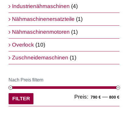
Industrienähmaschinen
(4)
Nähmaschinenersatzteile
(1)
Nähmaschinenmotoren
(1)
Overlock
(10)
Zuschneidemaschinen
(1)
Nach Preis filtern
Min
Ma
Preis:
—
790 €
800 €
FILTER
Pre
Pre