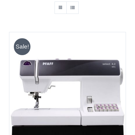
Sale!
IN DEN WARENKORB
/
DETAILS