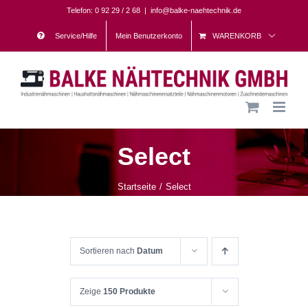
Skip
Telefon: 0 92 29 / 2 68
|
info@balke-naehtechnik.de
to
Service/Hilfe
Mein Benutzerkonto
WARENKORB
content
Select
Startseite
Select
Sortieren nach
Datum
Zeige
150 Produkte