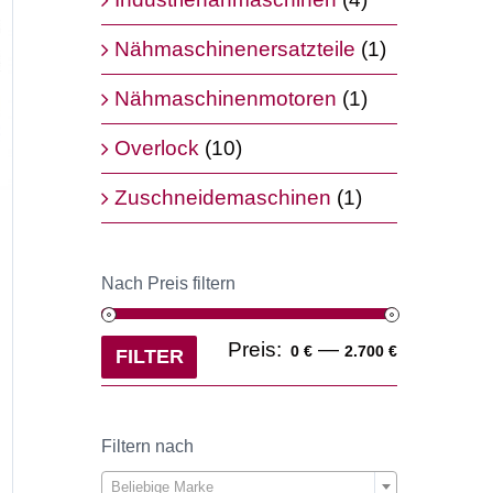
Nähmaschinenersatzteile
(1)
Nähmaschinenmotoren
(1)
Overlock
(10)
Zuschneidemaschinen
(1)
Nach Preis filtern
Min.
Max.
Preis:
—
0 €
2.700 €
FILTER
Preis
Preis
er
Filtern nach

Beliebige Marke