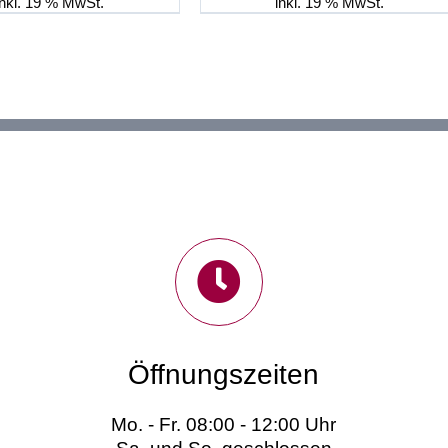
1.249,00 €
1.199,
inkl. 19 % MwSt.
inkl. 19 % MwSt.
Öffnungszeiten
Mo. - Fr. 08:00 - 12:00 Uhr