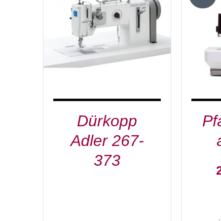
DETAILS
Dürkopp
Pf
Adler 267-
373
U
P
w
2