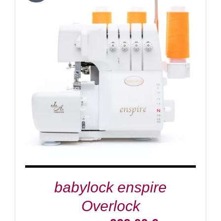
IN DEN WARENKORB
/
DETAILS
babylock enspire
Overlock
Ursprünglicher
Aktueller