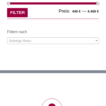
Min
Ma
Preis:
—
440 €
4.400 €
FILTER
Pre
Pre
Filtern nach

Beliebige Marke