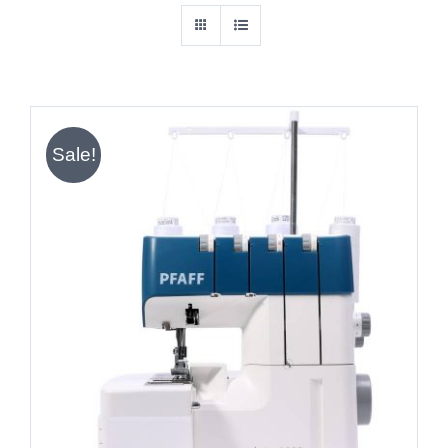
Sale!
IN DEN WARENKORB
/
DETAILS