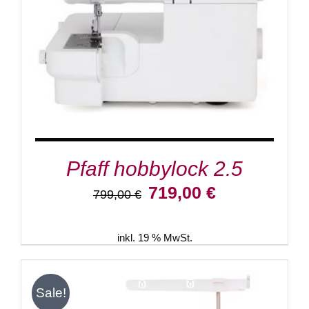
Pfaff hobbylock 2.5
Ursprünglicher
Aktueller
719,00
€
799,00
€
Preis
Preis
war:
ist:
799,00 €
719,00 €.
inkl. 19 % MwSt.
Sale!