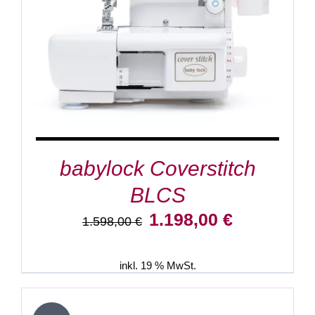
babylock Coverstitch
BLCS
Ursprünglicher
Aktueller
1.198,00
€
1.598,00
€
Preis
Preis
war:
ist:
1.598,00 €
1.198,00 €.
inkl. 19 % MwSt.
IN
DEN
WARENKORB