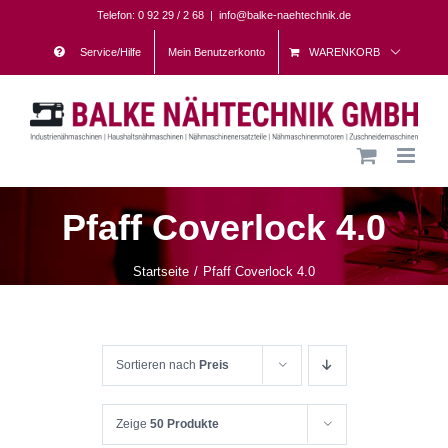
Skip
Telefon: 0 92 29 / 2 68
|
info@balke-naehtechnik.de
to
Service/Hilfe
Mein Benutzerkonto
WARENKORB
content
Pfaff Coverlock 4.0
Startseite
Pfaff Coverlock 4.0
Sortieren nach
Preis
Zeige
50 Produkte