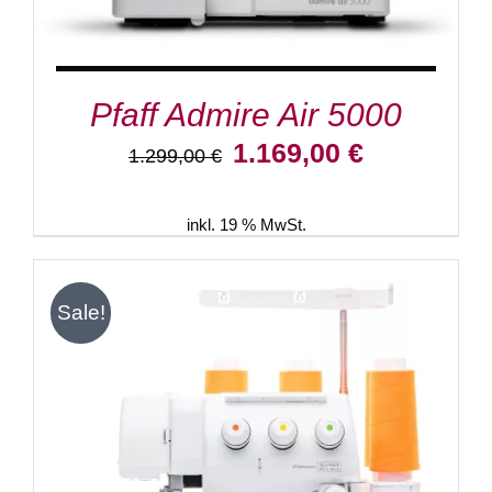
Pfaff Admire Air 5000
Ursprünglicher
Aktueller
1.169,00
€
1.299,00
€
Preis
Preis
war:
ist:
1.299,00 €
1.169,00 €.
inkl. 19 % MwSt.
Sale!
IN DEN WARENKORB
/
DETAILS