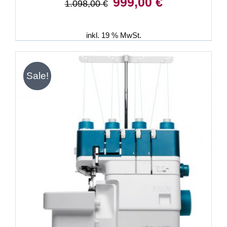
999,00
€
1.098,00
€
Preis
Preis
war:
ist:
1.098,00 €
999,00 €.
inkl. 19 % MwSt.
Sale!
IN DEN WARENKORB
/
DETAILS