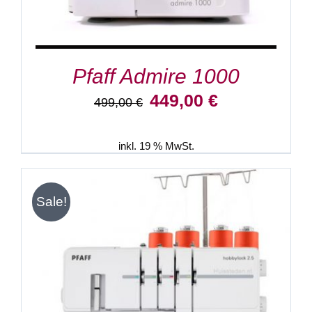
Pfaff Admire 1000
Ursprünglicher
Aktueller
449,00
€
499,00
€
Preis
Preis
war:
ist:
499,00 €
449,00 €.
inkl. 19 % MwSt.
Sale!
IN DEN WARENKORB
/
DETAILS