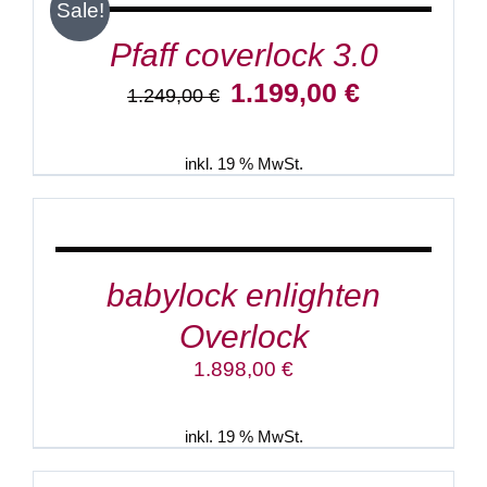
/
Sale!
DETAILS
Pfaff coverlock 3.0
Ursprünglicher
Aktueller
1.199,00
€
1.249,00
€
Preis
Preis
war:
ist:
1.249,00 €
1.199,00 €.
inkl. 19 % MwSt.
IN
DEN
WARENKORB
/
DETAILS
babylock enlighten
Overlock
1.898,00
€
inkl. 19 % MwSt.
IN
DEN