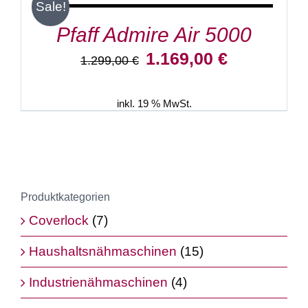
/
Sale!
DETAILS
Pfaff Admire Air 5000
Ursprünglicher
Aktueller
1.169,00
€
1.299,00
€
Preis
Preis
war:
ist:
1.299,00 €
1.169,00 €.
inkl. 19 % MwSt.
Produktkategorien
Coverlock
(7)
Haushaltsnähmaschinen
(15)
Industrienähmaschinen
(4)