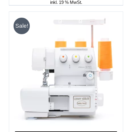
inkl. 19 % MwSt.
Sale!
IN DEN WARENKORB
/
DETAILS