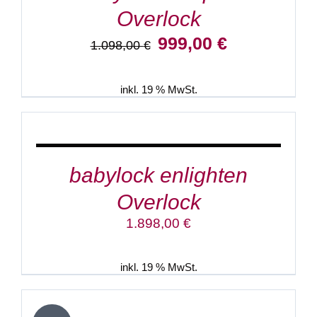
Overlock
Ursprünglicher
Aktueller
999,00
€
1.098,00
€
Preis
Preis
war:
ist:
1.098,00 €
999,00 €.
inkl. 19 % MwSt.
IN
DEN
WARENKORB
/
DETAILS
babylock enlighten
Overlock
1.898,00
€
inkl. 19 % MwSt.
IN
DEN
WARENKORB