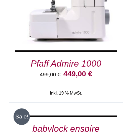
Pfaff Admire 1000
Ursprünglicher
Aktueller
449,00
€
499,00
€
Preis
Preis
war:
ist:
499,00 €
449,00 €.
inkl. 19 % MwSt.
IN
DEN
WARENKORB
/
Sale!
DETAILS
babylock enspire