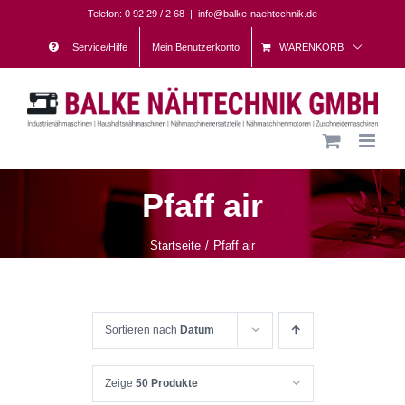
Skip
Telefon: 0 92 29 / 2 68
|
info@balke-naehtechnik.de
to
Service/Hilfe
Mein Benutzerkonto
WARENKORB
content
Pfaff air
Startseite
Pfaff air
Sortieren nach
Datum
Zeige
50 Produkte