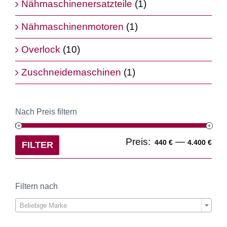
Nähmaschinenersatzteile
(1)
Nähmaschinenmotoren
(1)
Overlock
(10)
Zuschneidemaschinen
(1)
Nach Preis filtern
Min
Ma
Preis:
—
440 €
4.400 €
FILTER
Pre
Pre
Filtern nach

Beliebige Marke