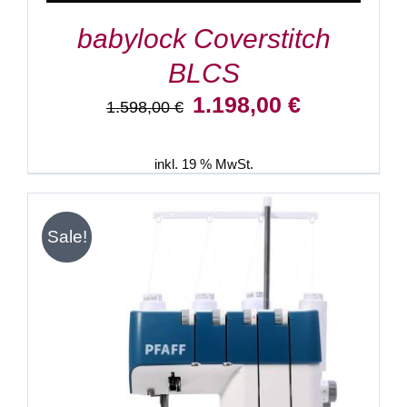
babylock Coverstitch
BLCS
Ursprünglicher
Aktueller
1.198,00
€
1.598,00
€
Preis
Preis
war:
ist:
1.598,00 €
1.198,00 €.
inkl. 19 % MwSt.
Sale!
IN DEN WARENKORB
/
DETAILS