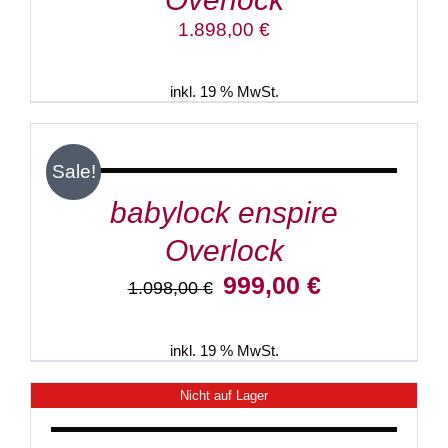
1.898,00
€
inkl. 19 % MwSt.
IN
DEN
WARENKORB
/
Sale!
DETAILS
babylock enspire
Overlock
Ursprünglicher
Aktueller
999,00
€
1.098,00
€
Preis
Preis
war:
ist:
1.098,00 €
999,00 €.
inkl. 19 % MwSt.
Nicht auf Lager
DETAILS