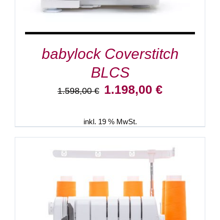
babylock Coverstitch
BLCS
Ursprünglicher
Aktueller
1.198,00
€
1.598,00
€
Preis
Preis
war:
ist:
1.598,00 €
1.198,00 €.
inkl. 19 % MwSt.