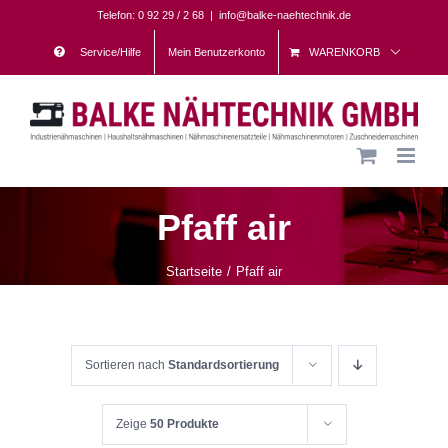
Skip
Telefon: 0 92 29 / 2 68
|
info@balke-naehtechnik.de
to
Service/Hilfe
Mein Benutzerkonto
WARENKORB
content
Pfaff air
Startseite
Pfaff air
Sortieren nach
Standardsortierung
Zeige
50 Produkte