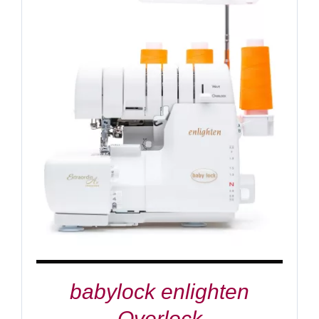
IN DEN WARENKORB
/
DETAILS
babylock enlighten
Overlock