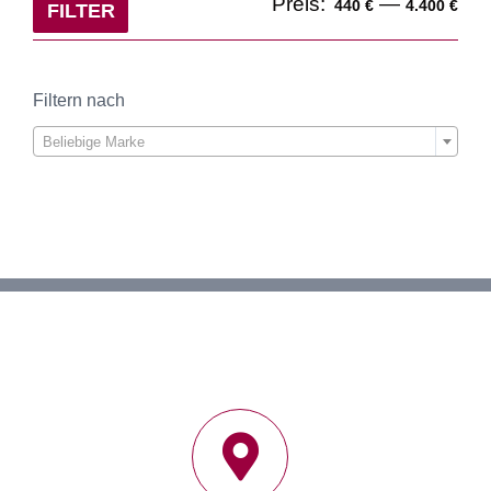
Min
Ma
Preis:
—
440 €
4.400 €
FILTER
Pre
Pre
Filtern nach

Beliebige Marke