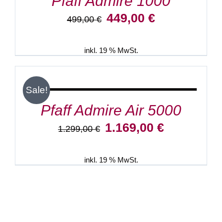
Pfaff Admire 1000
Ursprünglicher
Aktueller
449,00
€
499,00
€
Preis
Preis
war:
ist:
499,00 €
449,00 €.
inkl. 19 % MwSt.
IN
DEN
WARENKORB
/
Sale!
DETAILS
Pfaff Admire Air 5000
Ursprünglicher
Aktueller
1.169,00
€
1.299,00
€
Preis
Preis
war:
ist:
1.299,00 €
1.169,00 €.
inkl. 19 % MwSt.