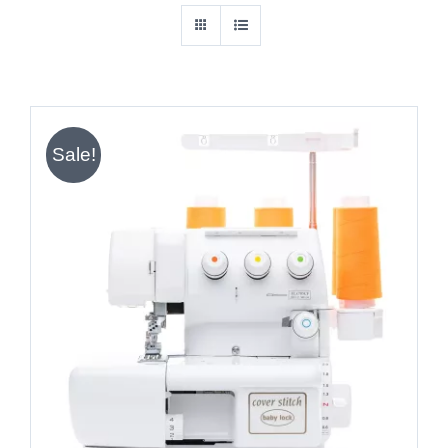
Sale!
IN DEN WARENKORB
/
DETAILS