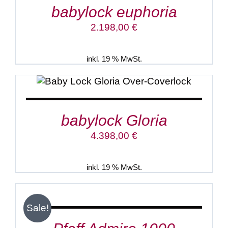
babylock euphoria
2.198,00
€
inkl. 19 % MwSt.
IN DEN WARENKORB
/
DETAILS
babylock Gloria
4.398,00
€
inkl. 19 % MwSt.
IN
DEN
WARENKORB
/
Sale!
DETAILS