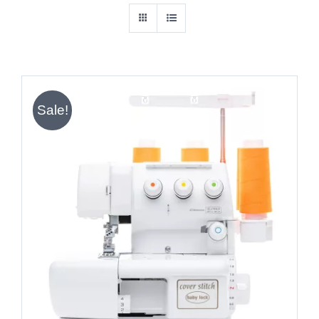
Sale!
IN DEN WARENKORB
/
DETAILS