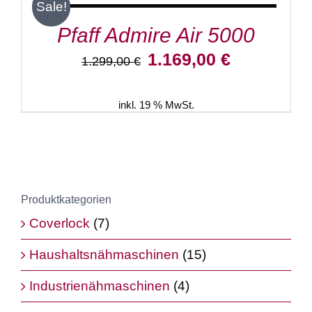
/
Sale!
DETAILS
Pfaff Admire Air 5000
Ursprünglicher
Aktueller
1.169,00
€
1.299,00
€
Preis
Preis
war:
ist:
1.299,00 €
1.169,00 €.
inkl. 19 % MwSt.
Produktkategorien
Coverlock
(7)
Haushaltsnähmaschinen
(15)
Industrienähmaschinen
(4)