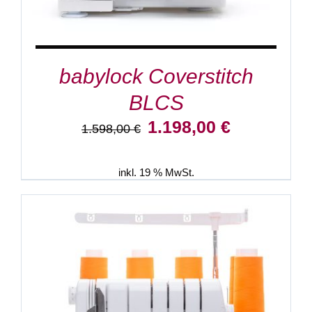
babylock Coverstitch
BLCS
Ursprünglicher
Aktueller
1.198,00
€
1.598,00
€
Preis
Preis
war:
ist:
1.598,00 €
1.198,00 €.
inkl. 19 % MwSt.