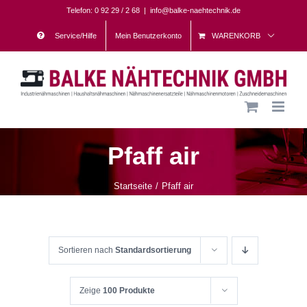
Skip
Telefon: 0 92 29 / 2 68
|
info@balke-naehtechnik.de
to
Service/Hilfe
Mein Benutzerkonto
WARENKORB
content
Pfaff air
Startseite
Pfaff air
Sortieren nach
Standardsortierung
Zeige
100 Produkte