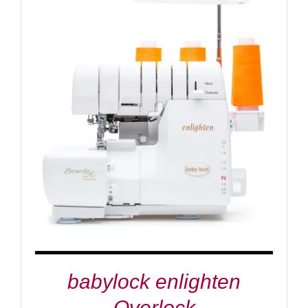
IN DEN WARENKORB
/
DETAILS
babylock enlighten
Overlock