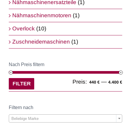
Nähmaschinenersatzteile
(1)
Nähmaschinenmotoren
(1)
Overlock
(10)
Zuschneidemaschinen
(1)
Nach Preis filtern
Min
Ma
Preis:
—
440 €
4.400 €
FILTER
Pre
Pre
Filtern nach

Beliebige Marke