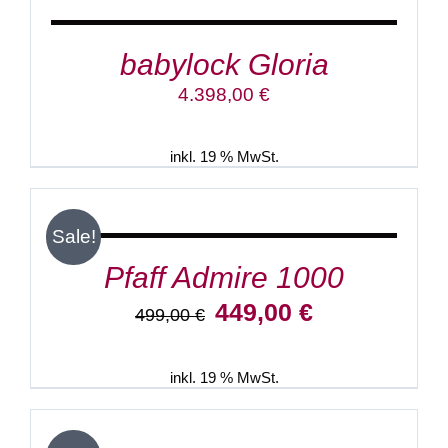
babylock Gloria
4.398,00
€
inkl. 19 % MwSt.
IN
DEN
WARENKORB
/
Sale!
DETAILS
Pfaff Admire 1000
Ursprünglicher
Aktueller
449,00
€
499,00
€
Preis
Preis
war:
ist:
499,00 €
449,00 €.
inkl. 19 % MwSt.
IN
DEN
WARENKORB