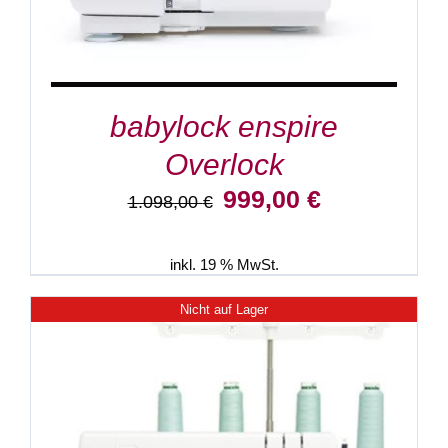
babylock enspire
Overlock
Ursprünglicher
Aktueller
999,00
€
1.098,00
€
Preis
Preis
war:
ist:
1.098,00 €
999,00 €.
inkl. 19 % MwSt.
Nicht auf Lager