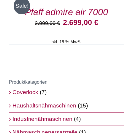
Sale!
Pfaff admire air 7000
Ursprünglicher
Aktueller
2.699,00
€
2.999,00
€
Preis
Preis
war:
ist:
2.999,00 €
2.699,00 €.
inkl. 19 % MwSt.
Produktkategorien
Coverlock
(7)
Haushaltsnähmaschinen
(15)
Industrienähmaschinen
(4)
Nähmaschinenersatzteile
(1)