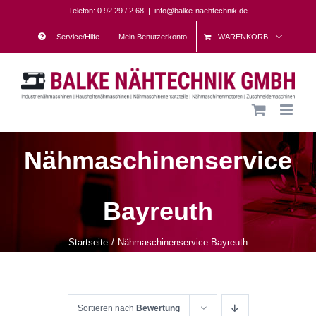
Skip
Telefon: 0 92 29 / 2 68
|
info@balke-naehtechnik.de
to
Service/Hilfe
Mein Benutzerkonto
WARENKORB
content
Nähmaschinenservice
Bayreuth
Startseite
Nähmaschinenservice Bayreuth
Sortieren nach
Bewertung