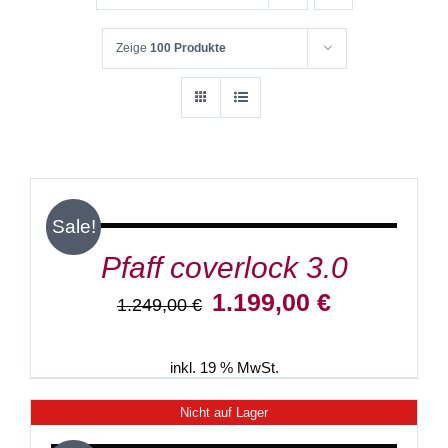
Zeige
100 Produkte
IN
DEN
WARENKORB
/
Sale!
DETAILS
Pfaff coverlock 3.0
Ursprünglicher
Aktueller
1.199,00
€
1.249,00
€
Preis
Preis
war:
ist:
1.249,00 €
1.199,00 €.
inkl. 19 % MwSt.
Nicht auf Lager
DETAILS