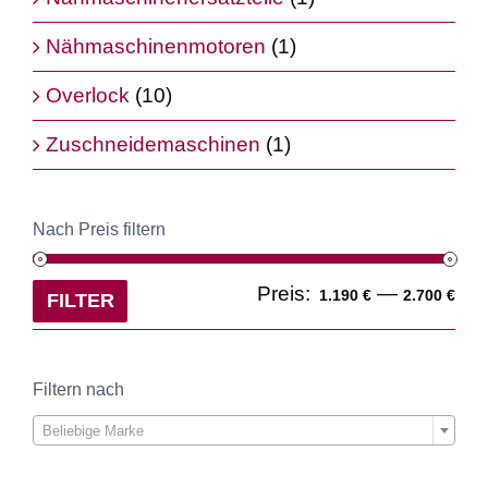
Nähmaschinenmotoren
(1)
Overlock
(10)
Zuschneidemaschinen
(1)
Nach Preis filtern
Min
Ma
Preis:
—
1.190 €
2.700 €
FILTER
Pre
Pre
Filtern nach

Beliebige Marke