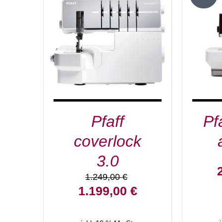
IN DEN WARENKORB
/
DETAILS
Pfaff
Pf
coverlock
3.0
U
1.249,00
€
P
Ursprünglicher
Aktueller
1.199,00
€
w
Preis
Preis
2
war:
ist: