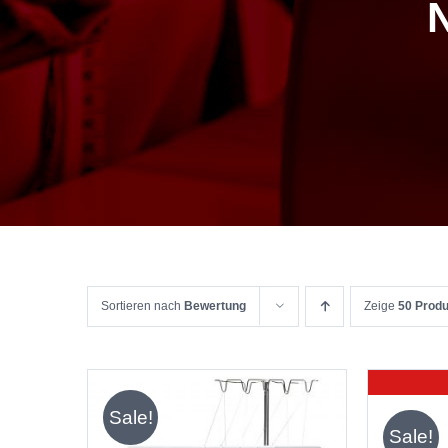
Sortieren nach
Bewertung
Zeige
50 Prod
Sale!
Sale!