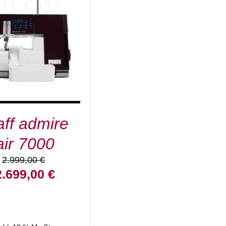
DETAILS
aff admire
air 7000
2.999,00
€
rsprünglicher
Aktueller
2.699,00
€
reis
Preis
ar:
ist:
.999,00 €
2.699,00 €.