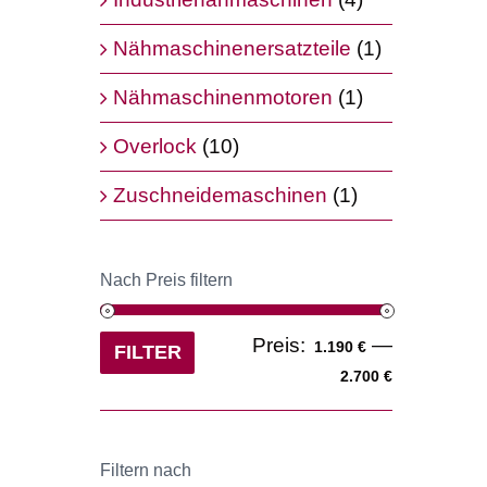
Nähmaschinenersatzteile
(1)
Nähmaschinenmotoren
(1)
Overlock
(10)
Zuschneidemaschinen
(1)
Nach Preis filtern
Min.
Max.
Preis:
—
1.190 €
FILTER
Preis
Preis
2.700 €
Filtern nach