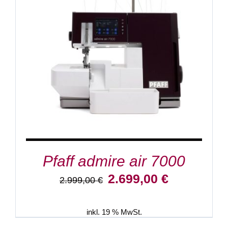
DETAILS
Pfaff admire air 7000
Ursprünglicher
Aktueller
2.699,00
€
2.999,00
€
Preis
Preis
war:
ist:
2.999,00 €
2.699,00 €.
inkl. 19 % MwSt.