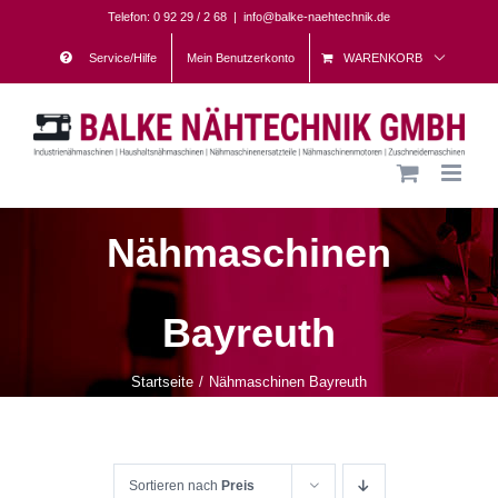
Skip
Telefon: 0 92 29 / 2 68
|
info@balke-naehtechnik.de
to
Service/Hilfe
Mein Benutzerkonto
WARENKORB
content
Nähmaschinen
Bayreuth
Startseite
Nähmaschinen Bayreuth
Sortieren nach
Preis