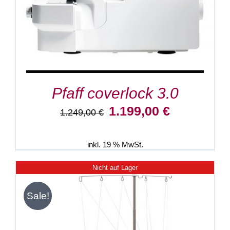
Pfaff coverlock 3.0
Ursprünglicher
Aktueller
1.199,00
€
1.249,00
€
Preis
Preis
war:
ist:
1.249,00 €
1.199,00 €.
inkl. 19 % MwSt.
Nicht auf Lager
Sale!