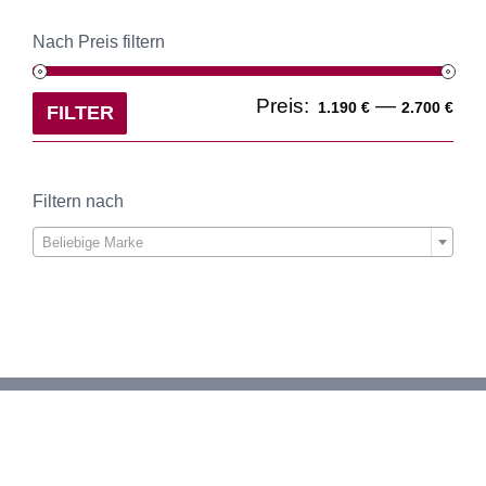
Nach Preis filtern
Min
Ma
Preis:
—
1.190 €
2.700 €
FILTER
Pre
Pre
Filtern nach

Beliebige Marke