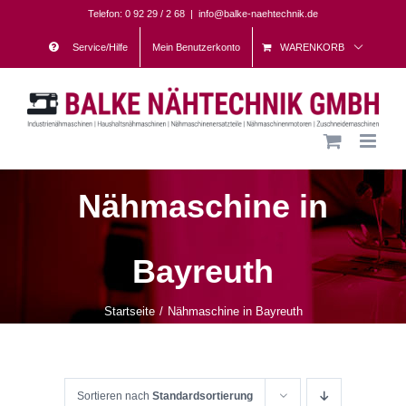
Skip
Telefon: 0 92 29 / 2 68
|
info@balke-naehtechnik.de
to
Service/Hilfe
Mein Benutzerkonto
WARENKORB
content
Nähmaschine in
Bayreuth
Startseite
Nähmaschine in Bayreuth
Sortieren nach
Standardsortierung