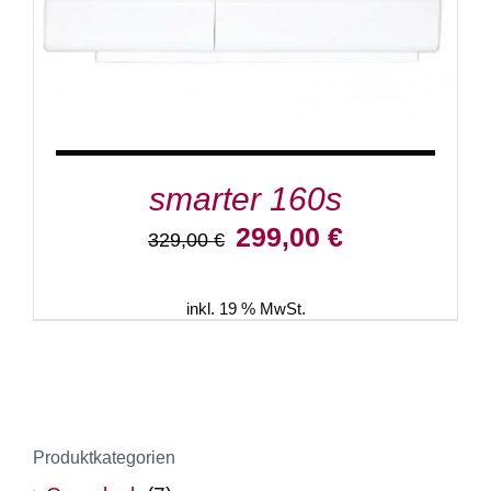
smarter 160s
Ursprünglicher
Aktueller
299,00
€
329,00
€
Preis
Preis
war:
ist:
329,00 €
299,00 €.
inkl. 19 % MwSt.
Produktkategorien