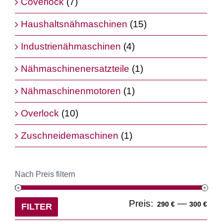
Coverlock
(7)
Haushaltsnähmaschinen
(15)
Industrienähmaschinen
(4)
Nähmaschinenersatzteile
(1)
Nähmaschinenmotoren
(1)
Overlock
(10)
Zuschneidemaschinen
(1)
Nach Preis filtern
Min
Ma
Preis:
—
290 €
300 €
FILTER
Pre
Pre