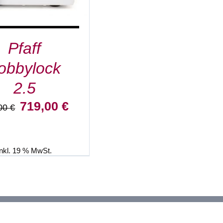
Pfaff
obbylock
2.5
Ursprünglicher
Aktueller
719,00
€
,00
€
Preis
Preis
war:
ist:
799,00 €
719,00 €.
inkl. 19 % MwSt.