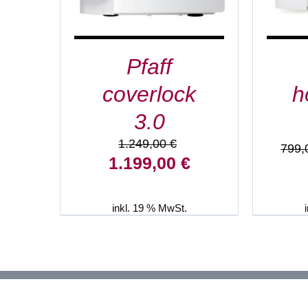
Pfaff
coverlock
h
3.0
1.249,00
€
799
Ursprünglicher
Aktueller
1.199,00
€
Preis
Preis
war:
ist:
1.249,00 €
1.199,00 €.
inkl. 19 % MwSt.