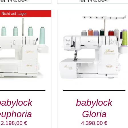
inkl. 19 % MwSt.
inkl. 19 % MwSt.
Nicht auf Lager
IN DEN WARENKORB
/
DETAILS
DETAILS
babylock
babylock
euphoria
Gloria
2.198,00
€
4.398,00
€