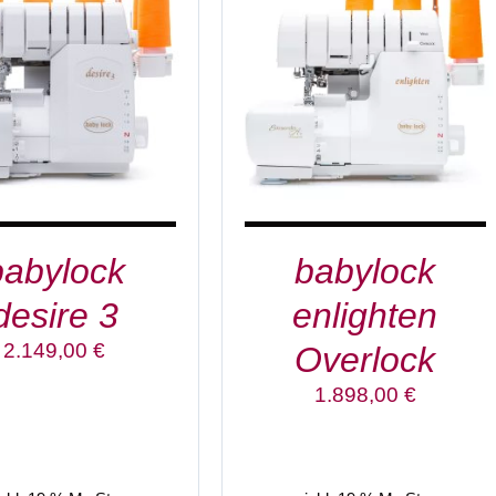
EN WARENKORB
/
IN DEN WARENKORB
/
DETAILS
DETAILS
babylock
babylock
desire 3
enlighten
2.149,00
€
Overlock
1.898,00
€