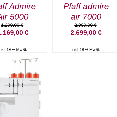
aff Admire
Pfaff admire
Air 5000
air 7000
1.299,00
€
2.999,00
€
rsprünglicher
Aktueller
Ursprünglicher
Aktuell
1.169,00
€
2.699,00
€
reis
Preis
Preis
Preis
ar:
ist:
war:
ist:
.299,00 €
1.169,00 €.
2.999,00 €
2.699,
inkl. 19 % MwSt.
inkl. 19 % MwSt.
EN WARENKORB
/
DETAILS