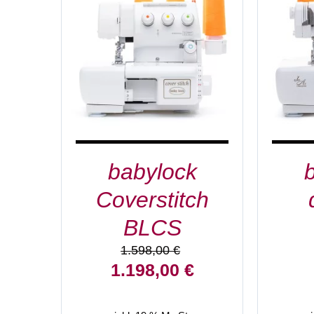
IN DEN WARENKORB
/
IN D
DETAILS
babylock
Coverstitch
BLCS
1.598,00
€
Ursprünglicher
Aktueller
1.198,00
€
Preis
Preis
war:
ist: