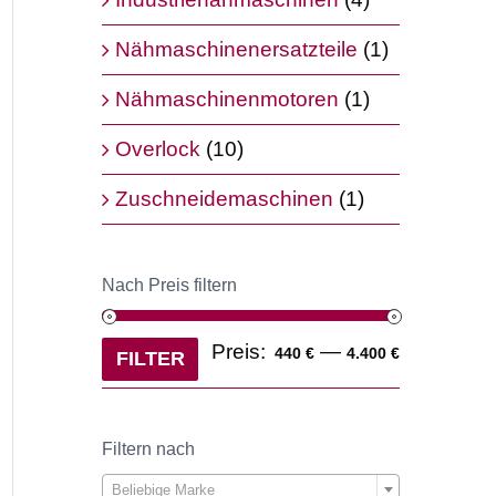
Nähmaschinenersatzteile
(1)
Nähmaschinenmotoren
(1)
Overlock
(10)
Zuschneidemaschinen
(1)
Nach Preis filtern
Min.
Max.
Preis:
—
440 €
4.400 €
FILTER
Preis
Preis
Filtern nach

Beliebige Marke