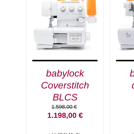
IN DEN WARENKORB
/
IN D
DETAILS
babylock
Coverstitch
BLCS
1.598,00
€
Ursprünglicher
Aktueller
1.198,00
€
Preis
Preis
war:
ist: