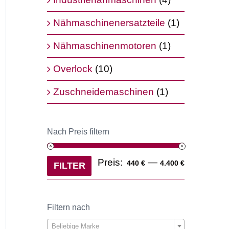
Nähmaschinenersatzteile
(1)
Nähmaschinenmotoren
(1)
Overlock
(10)
Zuschneidemaschinen
(1)
Nach Preis filtern
Min.
Max.
Preis:
—
440 €
4.400 €
FILTER
Preis
Preis
r
Filtern nach

Beliebige Marke