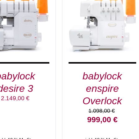
EN WARENKORB
/
IN DEN WARENKORB
/
DETAILS
DETAILS
babylock
babylock
desire 3
enspire
2.149,00
€
Overlock
1.098,00
€
Ursprünglicher
Aktuelle
999,00
€
Preis
Preis
war:
ist: