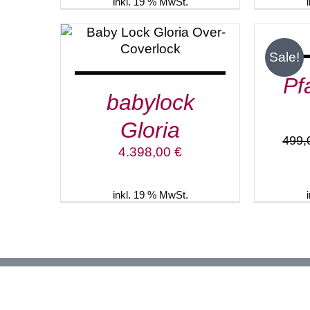
1.598,00 €
1.198,00 €.
inkl. 19 % MwSt.
IN DEN WARENKORB
/
DETAILS
Sale!
Pf
babylock
Gloria
499
4.398,00
€
inkl. 19 % MwSt.