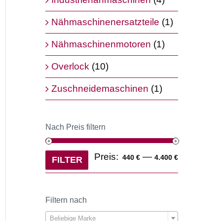
Nähmaschinenersatzteile
(1)
Nähmaschinenmotoren
(1)
Overlock
(10)
r
Zuschneidemaschinen
(1)
€.
Nach Preis filtern
Min.
Max.
Preis:
—
440 €
4.400 €
FILTER
Preis
Preis
Filtern nach

Beliebige Marke