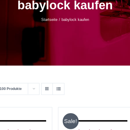
babylock kaufen
Startseite
babylock kaufen
100 Produkte
IN
IN
DEN
DEN
WARENKORB
WARENKORB
/
/
Sale!
DETAILS
DETAILS