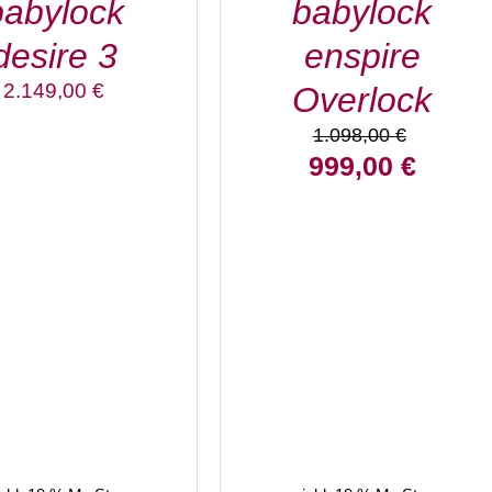
babylock
babylock
desire 3
enspire
2.149,00
€
Overlock
1.098,00
€
Ursprünglicher
Aktuelle
999,00
€
Preis
Preis
war:
ist:
1.098,00 €
999,00 