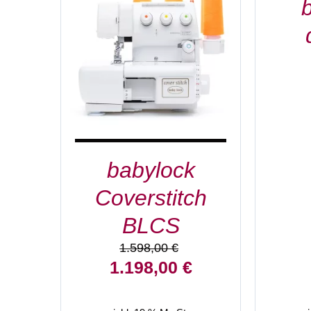
IN DEN WARENKORB
/
DETAILS
babylock
Coverstitch
BLCS
1.598,00
€
Ursprünglicher
Aktueller
1.198,00
€
Preis
Preis
war:
ist: