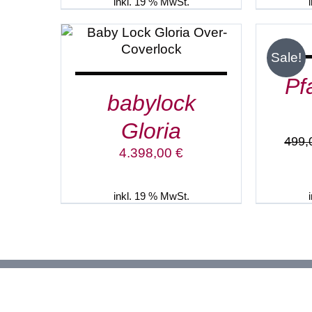
1.598,00 €
1.198,00 €.
inkl. 19 % MwSt.
IN DEN WARENKORB
/
DETAILS
Sale!
Pf
babylock
Gloria
499
4.398,00
€
inkl. 19 % MwSt.