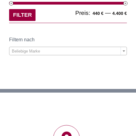
Min
Ma
Preis:
—
440 €
4.400 €
FILTER
Pre
Pre
Filtern nach

Beliebige Marke