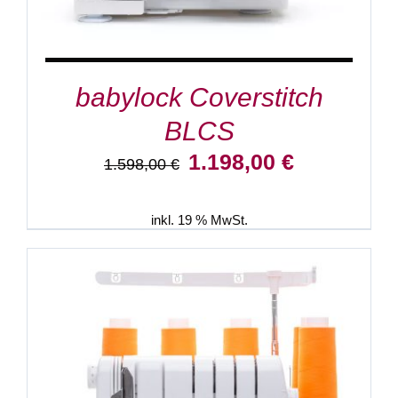
babylock Coverstitch
BLCS
Ursprünglicher
Aktueller
1.198,00
€
1.598,00
€
Preis
Preis
war:
ist:
1.598,00 €
1.198,00 €.
inkl. 19 % MwSt.