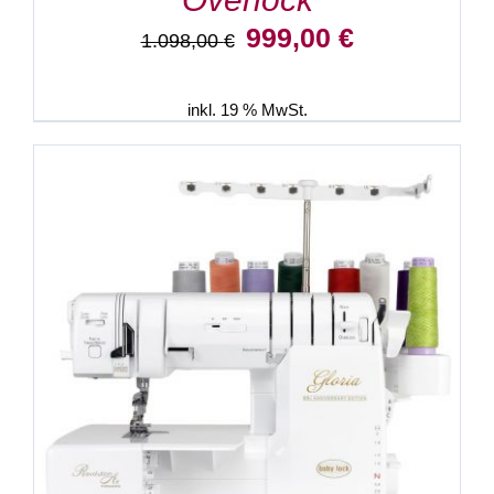
Ursprünglicher
Aktueller
999,00
€
1.098,00
€
Preis
Preis
war:
ist:
1.098,00 €
999,00 €.
inkl. 19 % MwSt.
IN DEN WARENKORB
/
DETAILS