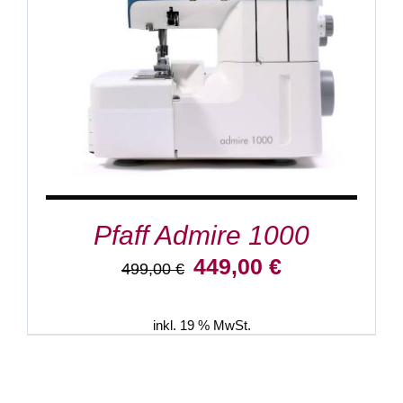
IN DEN WARENKORB
/
DETAILS
Pfaff Admire 1000
Ursprünglicher
Aktueller
449,00
€
499,00
€
Preis
Preis
war:
ist:
499,00 €
449,00 €.
inkl. 19 % MwSt.