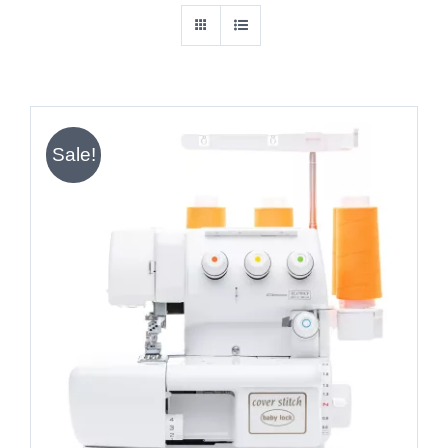
Sale!
IN DEN WARENKORB
/
DETAILS