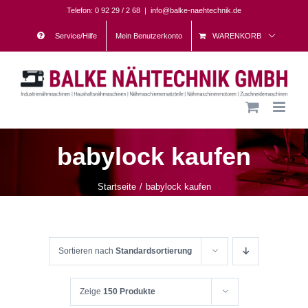
Skip
Telefon: 0 92 29 / 2 68
|
info@balke-naehtechnik.de
to
Service/Hilfe
Mein Benutzerkonto
WARENKORB
content
babylock kaufen
Startseite
babylock kaufen
Sortieren nach
Standardsortierung
Zeige
150 Produkte