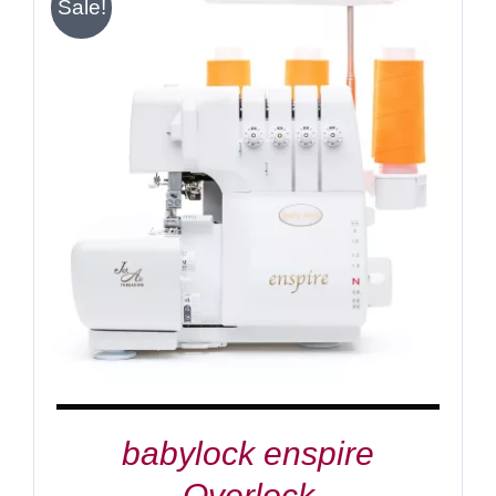
Sale!
IN DEN WARENKORB
/
DETAILS
babylock enspire
Overlock