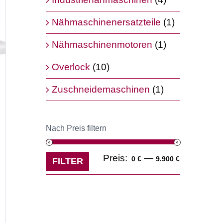
Nähmaschinenersatzteile
(1)
Nähmaschinenmotoren
(1)
Overlock
(10)
Zuschneidemaschinen
(1)
Nach Preis filtern
Min.
Max.
Preis:
—
0 €
9.900 €
FILTER
Preis
Preis
er