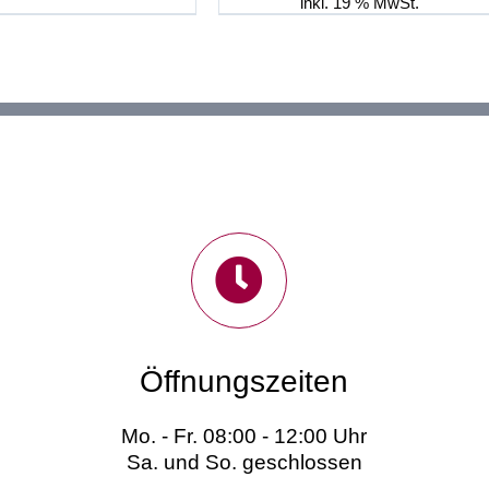
11.543,00 €
9.899,
inkl. 19 % MwSt.
Öffnungszeiten
Mo. - Fr. 08:00 - 12:00 Uhr
Sa. und So. geschlossen