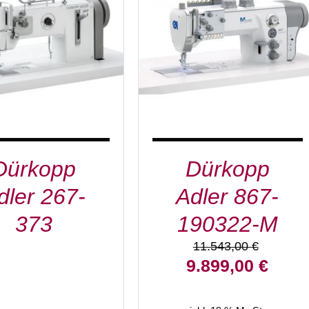
IN DEN WARENKORB
/
DETAILS
DETAILS
Dürkopp
Dürkopp
dler 267-
Adler 867-
373
190322-M
11.543,00
€
Ursprünglicher
Aktuell
9.899,00
€
Preis
Preis
war:
ist: