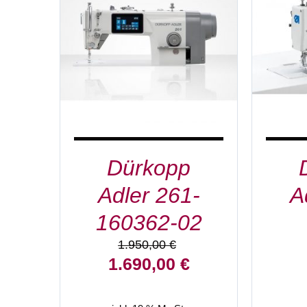
IN DEN WARENKORB
/
DETAILS
Dürkopp
Adler 261-
A
160362-02
1.950,00
€
Ursprünglicher
Aktueller
1.690,00
€
Preis
Preis
war:
ist: