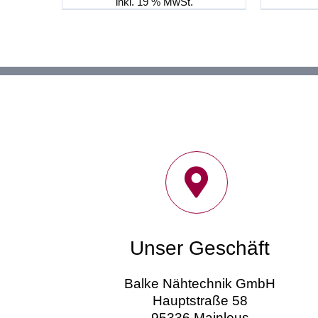
1.950,00 €
1.690,00 €.
inkl. 19 % MwSt.
Unser Geschäft
Balke Nähtechnik GmbH
Hauptstraße 58
95336 Mainleus