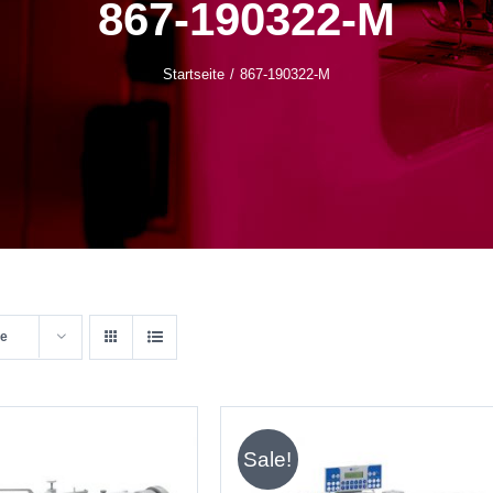
867-190322-M
Startseite
867-190322-M
te
Sale!