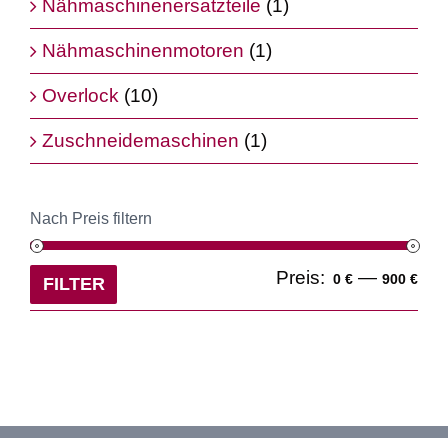
Nähmaschinenersatzteile
(1)
Nähmaschinenmotoren
(1)
Overlock
(10)
Zuschneidemaschinen
(1)
Nach Preis filtern
Min
Ma
Preis:
—
0 €
900 €
FILTER
Pre
Pre