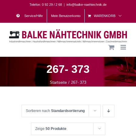
Skip
Telefon: 0 92 29 / 2 68
|
info@balke-naehtechnik.de
to
Service/Hilfe
Mein Benutzerkonto
WARENKORB
content
267- 373
Startseite
267- 373
Sortieren nach
Standardsortierung
Zeige
50 Produkte