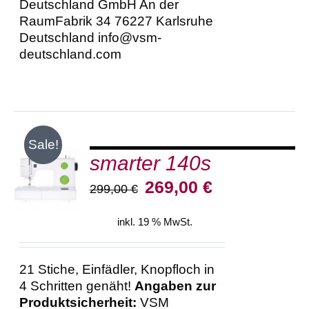
Deutschland GmbH An der
RaumFabrik 34 76227 Karlsruhe
Deutschland info@vsm-
deutschland.com
Sale!
smarter 140s
IN DEN
WARENKORB
Ursprünglicher
Aktueller
269,00
€
299,00
€
/
Preis
Preis
DETAILS
war:
ist:
inkl. 19 % MwSt.
299,00 €
269,00 €.
21 Stiche, Einfädler, Knopfloch in
4 Schritten genäht!
Angaben zur
Produktsicherheit:
VSM