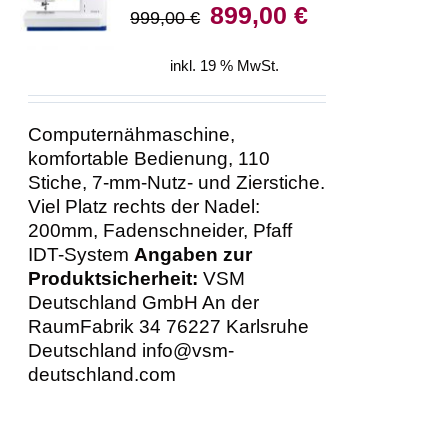
Ursprünglicher
Aktueller
899,00
€
999,00
€
/
Preis
Preis
DETAILS
war:
ist:
inkl. 19 % MwSt.
999,00 €
899,00 €.
Computernähmaschine,
komfortable Bedienung, 110
Stiche, 7-mm-Nutz- und Zierstiche.
Viel Platz rechts der Nadel:
200mm, Fadenschneider, Pfaff
IDT-System
Angaben zur
Produktsicherheit:
VSM
Deutschland GmbH An der
RaumFabrik 34 76227 Karlsruhe
Deutschland info@vsm-
deutschland.com