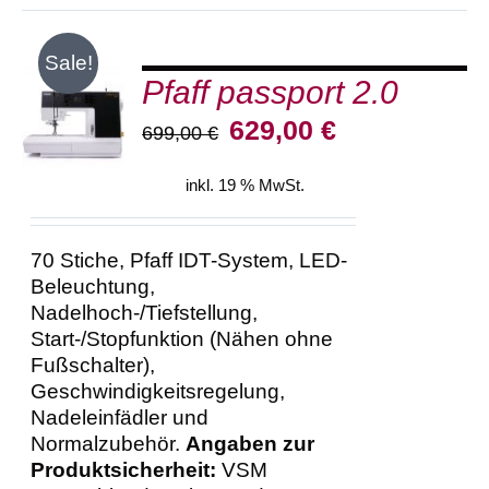
Sale!
Pfaff passport 2.0
IN DEN
WARENKORB
Ursprünglicher
Aktueller
629,00
€
699,00
€
/
Preis
Preis
DETAILS
war:
ist:
inkl. 19 % MwSt.
699,00 €
629,00 €.
70 Stiche, Pfaff IDT-System, LED-
Beleuchtung,
Nadelhoch-/Tiefstellung,
Start-/Stopfunktion (Nähen ohne
Fußschalter),
Geschwindigkeitsregelung,
Nadeleinfädler und
Normalzubehör.
Angaben zur
Produktsicherheit:
VSM