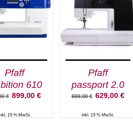
EN WARENKORB
/
IN DEN WARENKORB
/
DETAILS
DETAILS
Pfaff
Pfaff
bition 610
passport 2.0
Ursprünglicher
Aktueller
Ursprünglicher
Akt
899,00
€
629,00
€
,00
€
699,00
€
Preis
Preis
Preis
Pre
war:
ist:
war:
ist:
999,00 €
899,00 €.
699,00 €
629
inkl. 19 % MwSt.
inkl. 19 % MwSt.