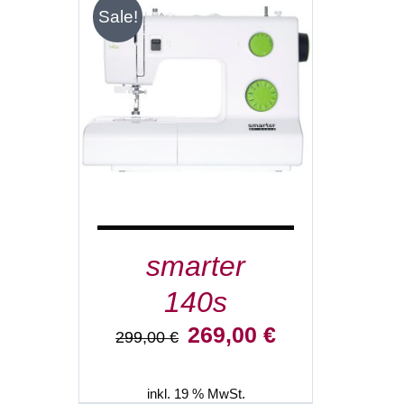
Sale!
IN DEN WARENKORB
/
DETAILS
smarter
140s
Ursprünglicher
Aktueller
269,00
€
299,00
€
Preis
Preis
war:
ist:
299,00 €
269,00 €.
inkl. 19 % MwSt.