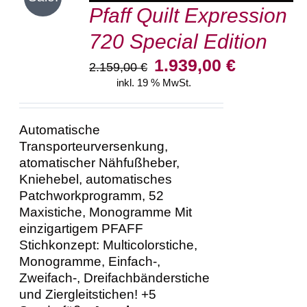
Pfaff Quilt Expression
WARENKORB
/
720 Special Edition
DETAILS
Ursprünglicher
Aktueller
1.939,00
€
2.159,00
€
Preis
Preis
inkl. 19 % MwSt.
war:
ist:
2.159,00 €
1.939,00 €.
Automatische
Transporteurversenkung,
atomatischer Nähfußheber,
Kniehebel, automatisches
Patchworkprogramm, 52
Maxistiche, Monogramme Mit
einzigartigem PFAFF
Stichkonzept: Multicolorstiche,
Monogramme, Einfach-,
Zweifach-, Dreifachbänderstiche
und Ziergleitstichen! +5