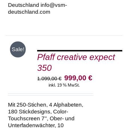
Deutschland info@vsm-
deutschland.com
IN
Sale!
DEN
Pfaff creative expect
WARENKORB
/
350
DETAILS
Ursprünglicher
Aktueller
999,00
€
1.099,00
€
Preis
Preis
inkl. 19 % MwSt.
war:
ist:
1.099,00 €
999,00 €.
Mit 250-Stichen, 4 Alphabeten,
180 Stickdesigns, Color-
Touchscreen 7'', Ober- und
Unterfadenwächter, 10