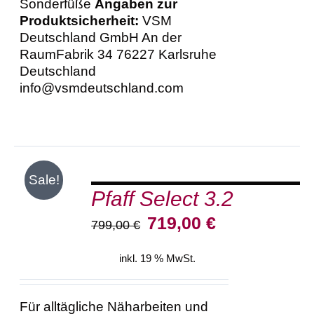
Sonderfüße
Angaben zur
Produktsicherheit:
VSM
Deutschland GmbH An der
RaumFabrik 34 76227 Karlsruhe
Deutschland
info@vsmdeutschland.com
IN
Sale!
DEN
Pfaff Select 3.2
WARENKORB
/
Ursprünglicher
Aktueller
719,00
€
799,00
€
DETAILS
Preis
Preis
war:
ist:
inkl. 19 % MwSt.
799,00 €
719,00 €.
Für alltägliche Näharbeiten und