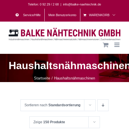
Skip
Telefon: 0 92 29 / 2 68
|
info@balke-naehtechnik.de
to
Service/Hilfe
Mein Benutzerkonto
WARENKORB
content
Haushaltsnähmaschine
Startseite
Haushaltsnähmaschinen
Sortieren nach
Standardsortierung
Zeige
150 Produkte