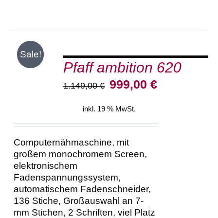
IN
Sale!
DEN
Pfaff ambition 620
WARENKORB
/
Ursprünglicher
Aktueller
999,00
€
1.149,00
€
DETAILS
Preis
Preis
war:
ist:
inkl. 19 % MwSt.
1.149,00 €
999,00 €.
Computernähmaschine, mit
großem monochromem Screen,
elektronischem
Fadenspannungssystem,
automatischem Fadenschneider,
136 Stiche, Großauswahl an 7-
mm Stichen, 2 Schriften, viel Platz