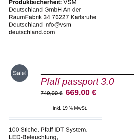
Produktsicherheit:
VSM
Deutschland GmbH An der
RaumFabrik 34 76227 Karlsruhe
Deutschland info@vsm-
deutschland.com
IN
Sale!
DEN
Pfaff passport 3.0
WARENKORB
/
Ursprünglicher
Aktueller
669,00
€
749,00
€
DETAILS
Preis
Preis
war:
ist:
inkl. 19 % MwSt.
749,00 €
669,00 €.
100 Stiche, Pfaff IDT-System,
LED-Beleuchtung,