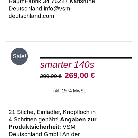
RaumFabrik 34 76227 Karlsruhe
Deutschland info@vsm-
deutschland.com
IN
Sale!
DEN
smarter 140s
WARENKORB
/
Ursprünglicher
Aktueller
269,00
€
299,00
€
DETAILS
Preis
Preis
war:
ist:
inkl. 19 % MwSt.
299,00 €
269,00 €.
21 Stiche, Einfädler, Knopfloch in
4 Schritten genäht!
Angaben zur
Produktsicherheit:
VSM
Deutschland GmbH An der