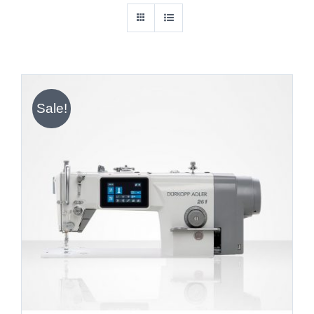
Sale!
IN DEN WARENKORB
/
DETAILS