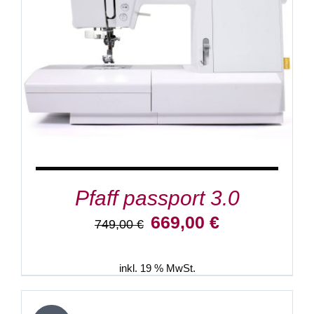
IN DEN WARENKORB
/
DETAILS
Pfaff passport 3.0
Ursprünglicher
Aktueller
669,00
€
749,00
€
Preis
Preis
war:
ist:
749,00 €
669,00 €.
inkl. 19 % MwSt.