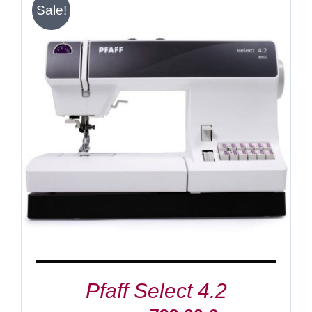
Sale!
IN DEN WARENKORB
/
DETAILS
Pfaff Select 4.2
Ursprünglicher
Aktueller