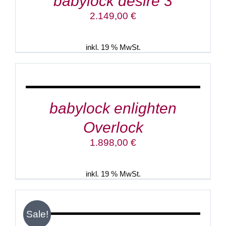
babylock desire 3
2.149,00
€
inkl. 19 % MwSt.
IN
DEN
WARENKORB
/
DETAILS
babylock enlighten
Overlock
1.898,00
€
inkl. 19 % MwSt.
IN
DEN
WARENKORB
/
Sale!
DETAILS