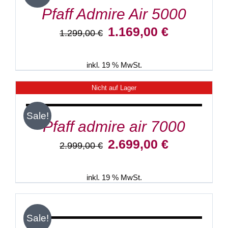
Pfaff Admire Air 5000
Ursprünglicher
Aktueller
1.169,00
€
1.299,00
€
Preis
Preis
war:
ist:
1.299,00 €
1.169,00 €.
inkl. 19 % MwSt.
Nicht auf Lager
DETAILS
Sale!
Pfaff admire air 7000
Ursprünglicher
Aktueller
2.699,00
€
2.999,00
€
Preis
Preis
war:
ist:
2.999,00 €
2.699,00 €.
inkl. 19 % MwSt.
IN
DEN
WARENKORB
/
Sale!
DETAILS