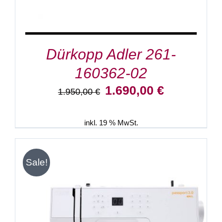
Dürkopp Adler 261-
160362-02
Ursprünglicher
Aktueller
1.690,00
€
1.950,00
€
Preis
Preis
war:
ist:
1.950,00 €
1.690,00 €.
inkl. 19 % MwSt.
Sale!