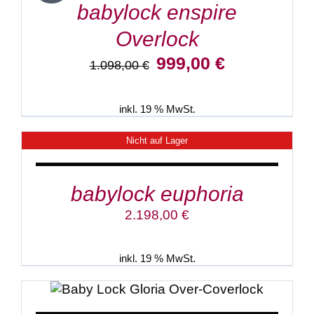
babylock enspire
Overlock
Ursprünglicher
Aktueller
999,00
€
1.098,00
€
Preis
Preis
war:
ist:
1.098,00 €
999,00 €.
inkl. 19 % MwSt.
Nicht auf Lager
DETAILS
babylock euphoria
2.198,00
€
inkl. 19 % MwSt.
IN DEN WARENKORB
/
DETAILS