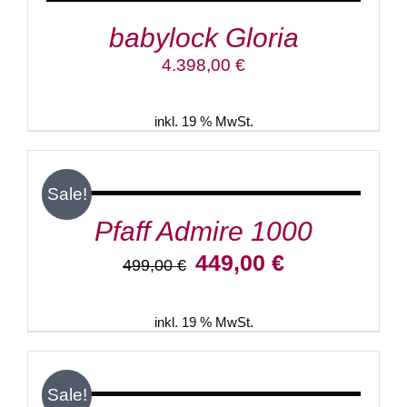
babylock Gloria
4.398,00
€
inkl. 19 % MwSt.
IN
DEN
WARENKORB
/
Sale!
DETAILS
Pfaff Admire 1000
Ursprünglicher
Aktueller
449,00
€
499,00
€
Preis
Preis
war:
ist:
499,00 €
449,00 €.
inkl. 19 % MwSt.
IN
DEN
WARENKORB
/
Sale!
DETAILS