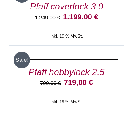
Pfaff coverlock 3.0
Ursprünglicher
Aktueller
1.199,00
€
1.249,00
€
Preis
Preis
war:
ist:
1.249,00 €
1.199,00 €.
inkl. 19 % MwSt.
IN
DEN
WARENKORB
/
Sale!
DETAILS
Pfaff hobbylock 2.5
Ursprünglicher
Aktueller
719,00
€
799,00
€
Preis
Preis
war:
ist:
799,00 €
719,00 €.
inkl. 19 % MwSt.