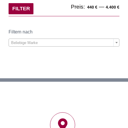
Min
Ma
Preis:
—
440 €
4.400 €
FILTER
Pre
Pre
Filtern nach

Beliebige Marke