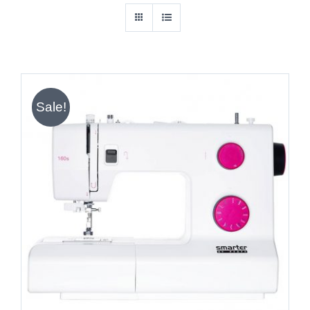
Sale!
IN DEN WARENKORB
/
DETAILS