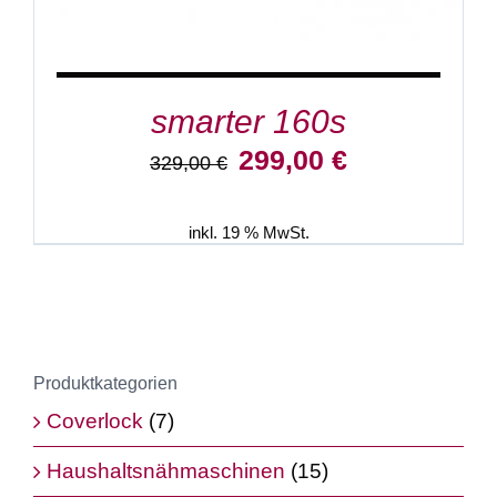
smarter 160s
Ursprünglicher
Aktueller
299,00
€
329,00
€
Preis
Preis
war:
ist:
329,00 €
299,00 €.
inkl. 19 % MwSt.
Produktkategorien
Coverlock
(7)
Haushaltsnähmaschinen
(15)