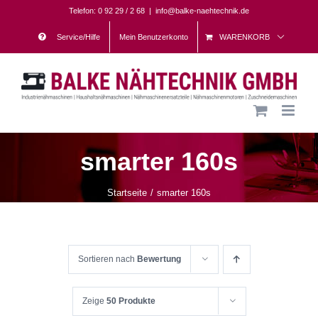
Skip
Telefon: 0 92 29 / 2 68
|
info@balke-naehtechnik.de
to
Service/Hilfe
Mein Benutzerkonto
WARENKORB
content
smarter 160s
Startseite
smarter 160s
Sortieren nach
Bewertung
Zeige
50 Produkte