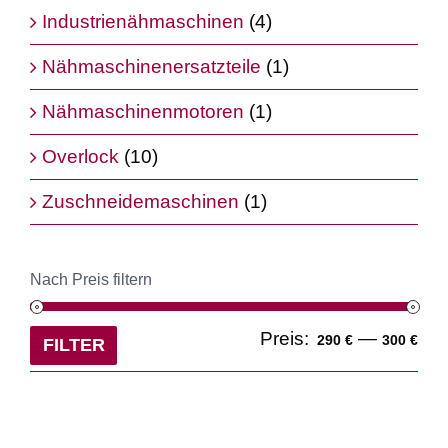
Industrienähmaschinen
(4)
Nähmaschinenersatzteile
(1)
Nähmaschinenmotoren
(1)
Overlock
(10)
Zuschneidemaschinen
(1)
Nach Preis filtern
Min
Ma
Preis:
—
290 €
300 €
FILTER
Pre
Pre