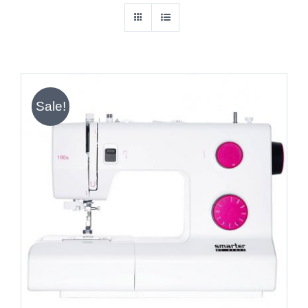
Sale!
IN DEN WARENKORB
/
DETAILS