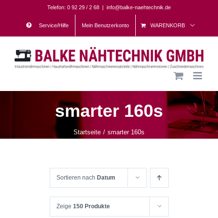
Skip
Telefon: 0 92 29 / 2 68
|
info@balke-naehtechnik.de
to
Service/Hilfe
Mein Benutzerkonto
WARENKORB
content
smarter 160s
Startseite
smarter 160s
Sortieren nach
Datum
Zeige
150 Produkte