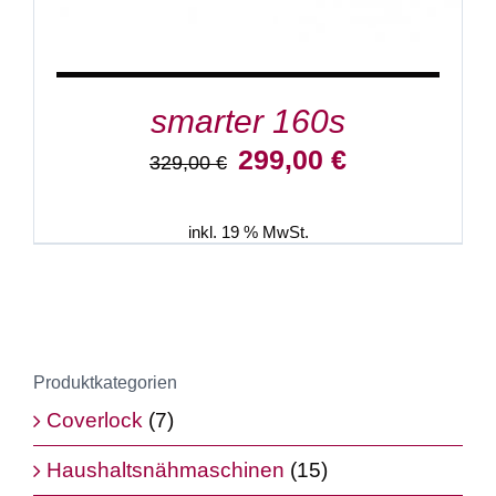
smarter 160s
Ursprünglicher
Aktueller
299,00
€
329,00
€
Preis
Preis
war:
ist:
329,00 €
299,00 €.
inkl. 19 % MwSt.
Produktkategorien
Coverlock
(7)
Haushaltsnähmaschinen
(15)