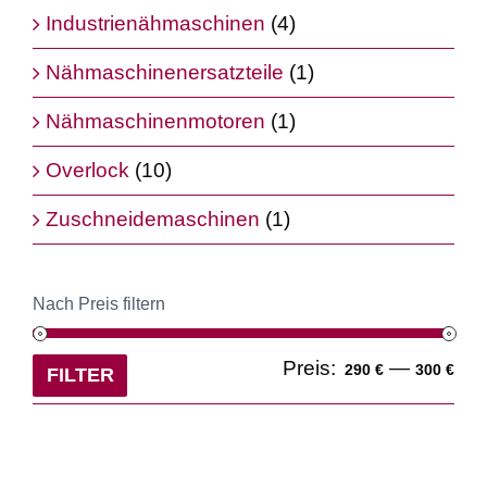
Industrienähmaschinen
(4)
Nähmaschinenersatzteile
(1)
Nähmaschinenmotoren
(1)
Overlock
(10)
Zuschneidemaschinen
(1)
Nach Preis filtern
Min
Ma
Preis:
—
290 €
300 €
FILTER
Pre
Pre