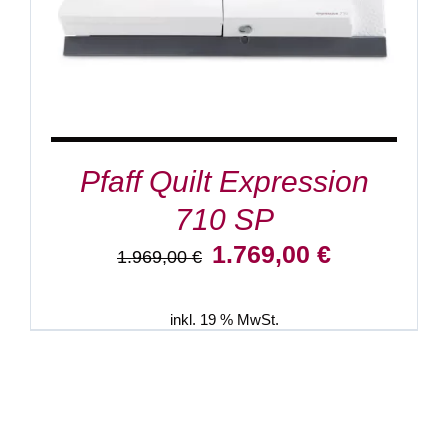
Pfaff Quilt Expression
710 SP
Ursprünglicher
Aktueller
1.769,00
€
1.969,00
€
Preis
Preis
war:
ist:
1.969,00 €
1.769,00 €.
inkl. 19 % MwSt.