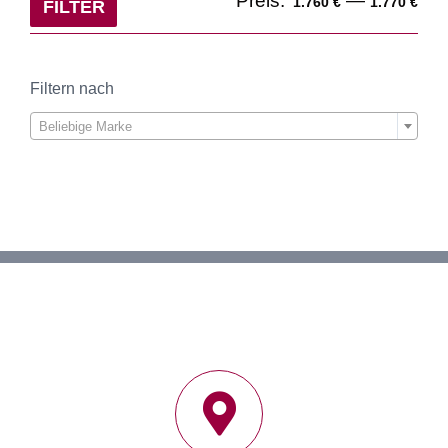
Preis:
—
1.760 €
1.770 €
FILTER
Pre
Pre
Filtern nach

Beliebige Marke