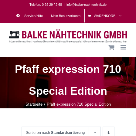
Skip
Telefon: 0 92 29 / 2 68
|
info@balke-naehtechnik.de
to
Service/Hilfe
Mein Benutzerkonto
WARENKORB
content
Pfaff expression 710
Special Edition
Startseite
Pfaff expression 710 Special Edition
Sortieren nach
Standardsortierung