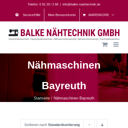
Skip
Telefon: 0 92 29 / 2 68
|
info@balke-naehtechnik.de
to
Service/Hilfe
Mein Benutzerkonto
WARENKORB
content
Nähmaschinen
Bayreuth
Startseite
Nähmaschinen Bayreuth
Sortieren nach
Standardsortierung