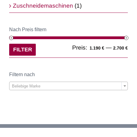
Zuschneidemaschinen
(1)
Nach Preis filtern
Min
Ma
Preis:
—
1.190 €
2.700 €
FILTER
Pre
Pre
Filtern nach

Beliebige Marke