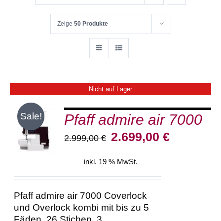
Zeige
50 Produkte
Nicht auf Lager
Sale!
Pfaff admire air 7000
Ursprünglicher
Aktueller
DETAILS
2.699,00
€
2.999,00
€
Preis
Preis
war:
ist:
inkl. 19 % MwSt.
2.999,00 €
2.699,00 €.
Pfaff admire air 7000 Coverlock
und Overlock kombi mit bis zu 5
Fäden, 26 Stichen, 3