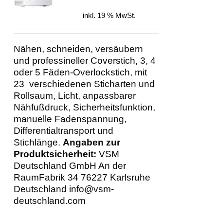
DETAILS
war:
ist:
inkl. 19 % MwSt.
1.249,00 €
1.199,00 €.
Nähen, schneiden, versäubern
und professineller Coverstich, 3, 4
oder 5 Fäden-Overlockstich, mit
23 verschiedenen Sticharten und
Rollsaum, Licht, anpassbarer
Nähfußdruck, Sicherheitsfunktion,
manuelle Fadenspannung,
Differentialtransport und
Stichlänge.
Angaben zur
Produktsicherheit:
VSM
Deutschland GmbH An der
RaumFabrik 34 76227 Karlsruhe
Deutschland info@vsm-
deutschland.com