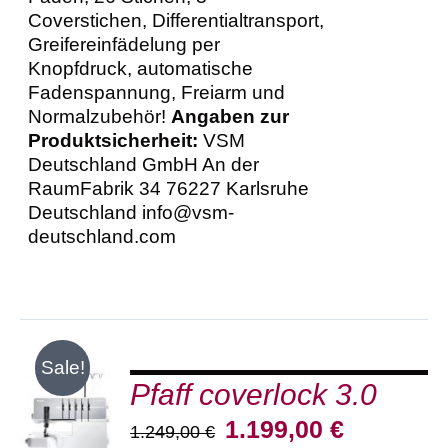
Coverstichen, Differentialtransport,
Greifereinfädelung per
Knopfdruck, automatische
Fadenspannung, Freiarm und
Normalzubehör!
Angaben zur
Produktsicherheit:
VSM
Deutschland GmbH An der
RaumFabrik 34 76227 Karlsruhe
Deutschland info@vsm-
deutschland.com
Sale!
Pfaff coverlock 3.0
IN DEN
WARENKORB
Ursprünglicher
Aktueller
1.199,00
€
1.249,00
€
/
Preis
Preis