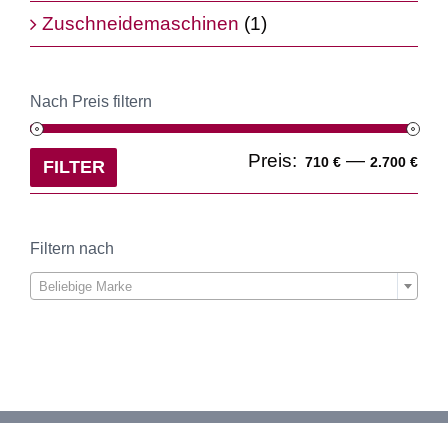
Zuschneidemaschinen
(1)
Nach Preis filtern
Min
Ma
Preis:
—
710 €
2.700 €
FILTER
Pre
Pre
Filtern nach

Beliebige Marke