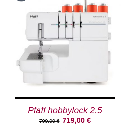
IN DEN WARENKORB
/
DETAILS
Pfaff hobbylock 2.5
Ursprünglicher
Aktueller
719,00
€
799,00
€
Preis
Preis