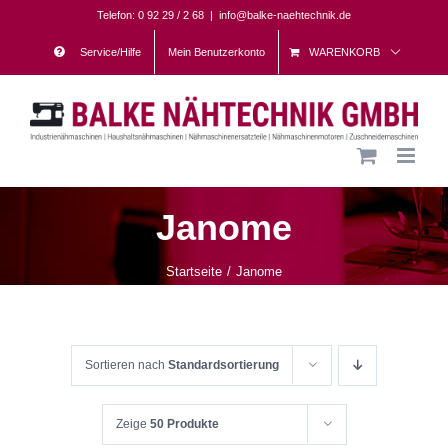
Skip
Telefon: 0 92 29 / 2 68
|
info@balke-naehtechnik.de
to
Service/Hilfe
Mein Benutzerkonto
WARENKORB
content
Janome
Startseite
Janome
Sortieren nach
Standardsortierung
Zeige
50 Produkte