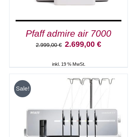
Pfaff admire air 7000
Ursprünglicher
Aktueller
2.699,00
€
2.999,00
€
Preis
Preis
war:
ist:
2.999,00 €
2.699,00 €.
inkl. 19 % MwSt.
Sale!
IN DEN WARENKORB
/
DETAILS