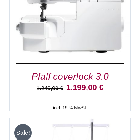
Pfaff coverlock 3.0
Ursprünglicher
Aktueller
1.199,00
€
1.249,00
€
Preis
Preis
war:
ist:
1.249,00 €
1.199,00 €.
inkl. 19 % MwSt.
Sale!