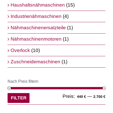
Haushaltsnähmaschinen
(15)
Industrienähmaschinen
(4)
Nähmaschinenersatzteile
(1)
Nähmaschinenmotoren
(1)
Overlock
(10)
Zuschneidemaschinen
(1)
Nach Preis filtern
Min
Ma
Preis:
—
440 €
2.700 €
FILTER
Pre
Pre