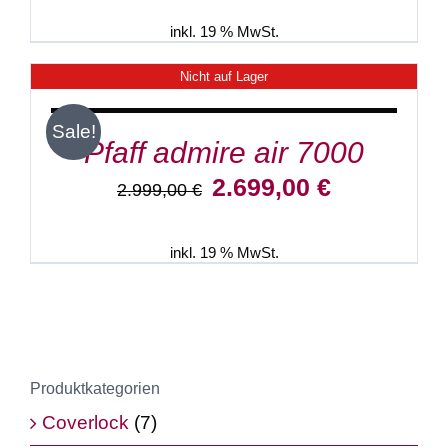
war:
ist:
499,00 €
449,00 €.
inkl. 19 % MwSt.
Nicht auf Lager
DETAILS
Sale!
Pfaff admire air 7000
Ursprünglicher
Aktueller
2.699,00
€
2.999,00
€
Preis
Preis
war:
ist:
2.999,00 €
2.699,00 €.
inkl. 19 % MwSt.
Produktkategorien
Coverlock
(7)