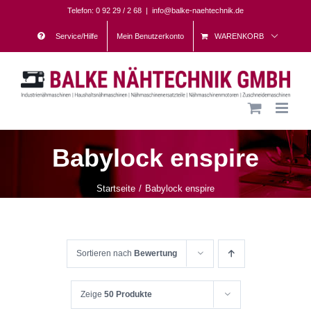
Skip
Telefon: 0 92 29 / 2 68
|
info@balke-naehtechnik.de
to
Service/Hilfe
Mein Benutzerkonto
WARENKORB
content
Babylock enspire
Startseite
Babylock enspire
Sortieren nach
Bewertung
Zeige
50 Produkte