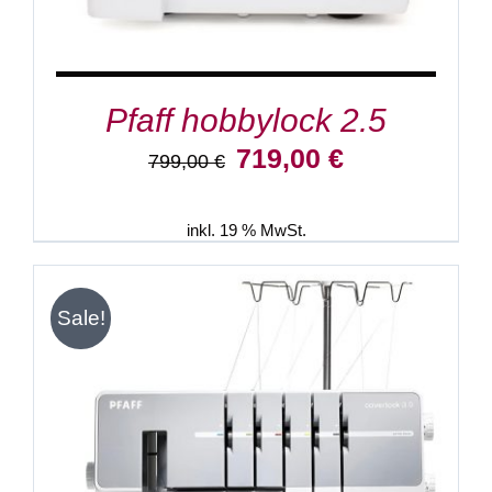
Pfaff hobbylock 2.5
Ursprünglicher
Aktueller
719,00
€
799,00
€
Preis
Preis
war:
ist:
799,00 €
719,00 €.
inkl. 19 % MwSt.
Sale!
IN DEN WARENKORB
/
DETAILS