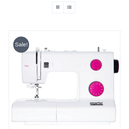
Sale!
IN DEN WARENKORB
/
DETAILS