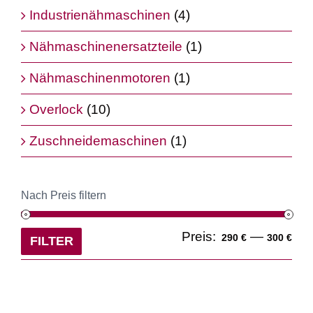
Industrienähmaschinen
(4)
Nähmaschinenersatzteile
(1)
Nähmaschinenmotoren
(1)
Overlock
(10)
Zuschneidemaschinen
(1)
Nach Preis filtern
Min
Ma
Preis:
—
290 €
300 €
FILTER
Pre
Pre