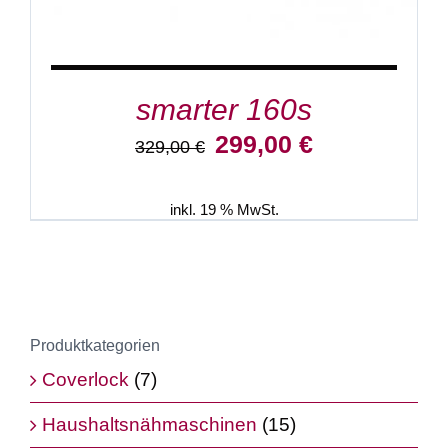
smarter 160s
Ursprünglicher
Aktueller
299,00
€
329,00
€
Preis
Preis
war:
ist:
329,00 €
299,00 €.
inkl. 19 % MwSt.
Produktkategorien
Coverlock
(7)
Haushaltsnähmaschinen
(15)