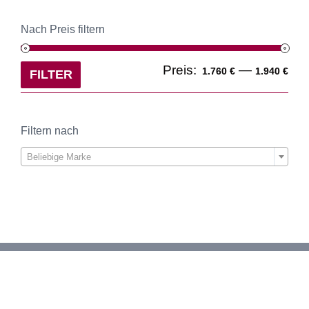
Nach Preis filtern
Min
Ma
Preis:
—
1.760 €
1.940 €
FILTER
Pre
Pre
Filtern nach

Beliebige Marke