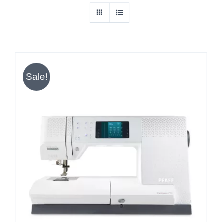
Sale!
IN DEN WARENKORB
/
DETAILS