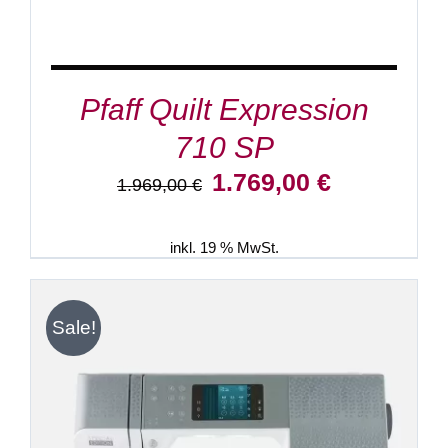
Pfaff Quilt Expression
710 SP
Ursprünglicher
Aktueller
1.769,00
€
1.969,00
€
Preis
Preis
war:
ist:
1.969,00 €
1.769,00 €.
inkl. 19 % MwSt.
Sale!