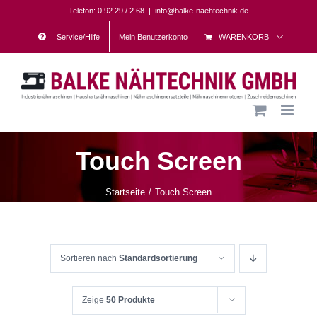
Skip
Telefon: 0 92 29 / 2 68
|
info@balke-naehtechnik.de
to
Service/Hilfe
Mein Benutzerkonto
WARENKORB
content
Touch Screen
Startseite
Touch Screen
Sortieren nach
Standardsortierung
Zeige
50 Produkte