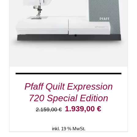
IN DEN WARENKORB
/
DETAILS
Pfaff Quilt Expression
720 Special Edition
Ursprünglicher
Aktueller
1.939,00
€
2.159,00
€
Preis
Preis
war:
ist:
2.159,00 €
1.939,00 €.
inkl. 19 % MwSt.