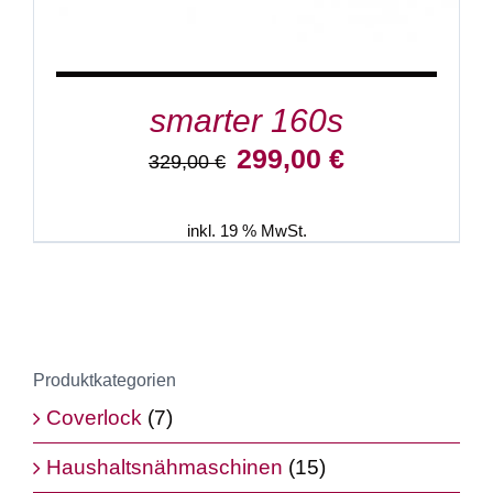
smarter 160s
Ursprünglicher
Aktueller
299,00
€
329,00
€
Preis
Preis
war:
ist:
329,00 €
299,00 €.
inkl. 19 % MwSt.
Produktkategorien
Coverlock
(7)
Haushaltsnähmaschinen
(15)