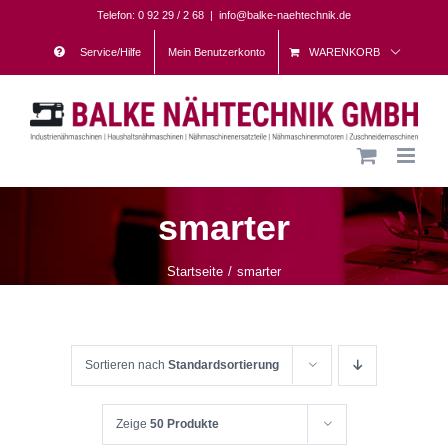
Skip
Telefon: 0 92 29 / 2 68
|
info@balke-naehtechnik.de
to
Service/Hilfe
Mein Benutzerkonto
WARENKORB
content
smarter
Startseite
smarter
Sortieren nach
Standardsortierung
Zeige
50 Produkte