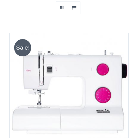
Sale!
IN DEN WARENKORB
/
DETAILS