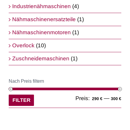
Industrienähmaschinen
(4)
Nähmaschinenersatzteile
(1)
Nähmaschinenmotoren
(1)
Overlock
(10)
Zuschneidemaschinen
(1)
Nach Preis filtern
Min
Ma
Preis:
—
290 €
300 €
FILTER
Pre
Pre