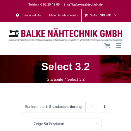
Skip
Telefon: 0 92 29 / 2 68
|
info@balke-naehtechnik.de
to
Service/Hilfe
Mein Benutzerkonto
WARENKORB
content
Select 3.2
Startseite
Select 3.2
Sortieren nach
Standardsortierung
Zeige
50 Produkte