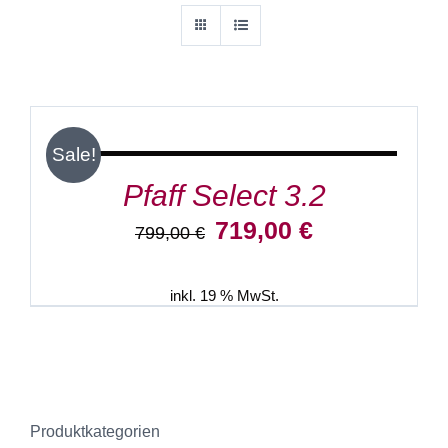
IN
DEN
WARENKORB
/
Sale!
DETAILS
Pfaff Select 3.2
Ursprünglicher
Aktueller
719,00
€
799,00
€
Preis
Preis
war:
ist:
799,00 €
719,00 €.
inkl. 19 % MwSt.
Produktkategorien