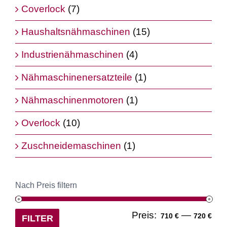
Coverlock
(7)
Haushaltsnähmaschinen
(15)
Industrienähmaschinen
(4)
Nähmaschinenersatzteile
(1)
Nähmaschinenmotoren
(1)
Overlock
(10)
Zuschneidemaschinen
(1)
Nach Preis filtern
Min
Ma
Preis:
—
710 €
720 €
FILTER
Pre
Pre