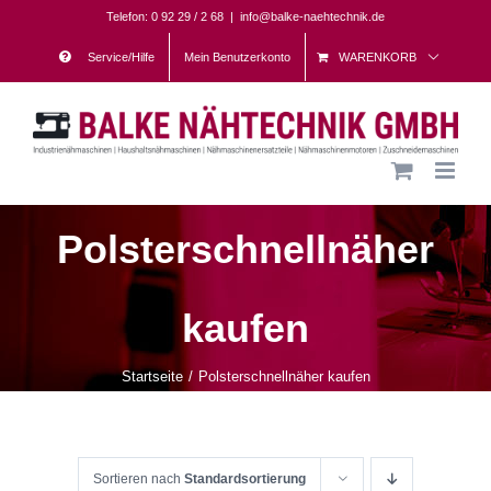
Skip
Telefon: 0 92 29 / 2 68
|
info@balke-naehtechnik.de
to
Service/Hilfe
Mein Benutzerkonto
WARENKORB
content
Polsterschnellnäher
kaufen
Startseite
Polsterschnellnäher kaufen
Sortieren nach
Standardsortierung