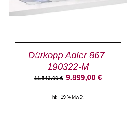
Dürkopp Adler 867-
190322-M
Ursprünglicher
Aktueller
9.899,00
€
11.543,00
€
Preis
Preis
war:
ist:
11.543,00 €
9.899,00 €.
inkl. 19 % MwSt.