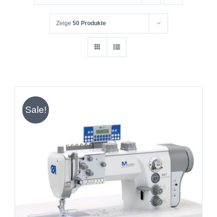
Zeige
50 Produkte
Sale!
IN DEN WARENKORB
/
DETAILS