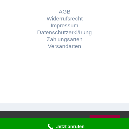
AGB
Widerrufsrecht
Impressum
Datenschutzerklärung
Zahlungsarten
Versandarten
© Copyright
2026 | Konzept und Webdesign by
Diese Website verwendet Cookies und
Braindepartment
Werbeagentur Bayreuth
OK
Dienste von Dritten.
Jetzt anrufen