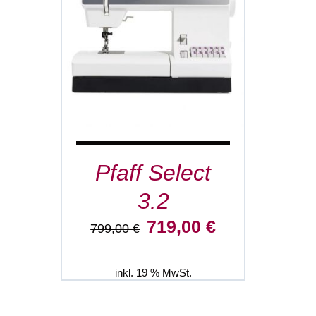
IN DEN WARENKORB
/
DETAILS
Pfaff Select
3.2
Ursprünglicher
Aktueller
719,00
€
799,00
€
Preis
Preis
war:
ist:
799,00 €
719,00 €.
inkl. 19 % MwSt.