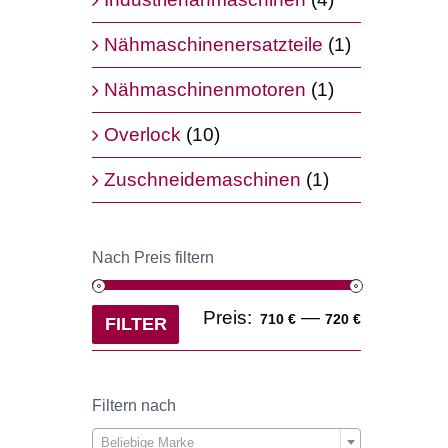
Nähmaschinenersatzteile
(1)
Nähmaschinenmotoren
(1)
Overlock
(10)
Zuschneidemaschinen
(1)
Nach Preis filtern
Min.
Max.
Preis:
—
710 €
720 €
FILTER
Preis
Preis
Filtern nach

Beliebige Marke