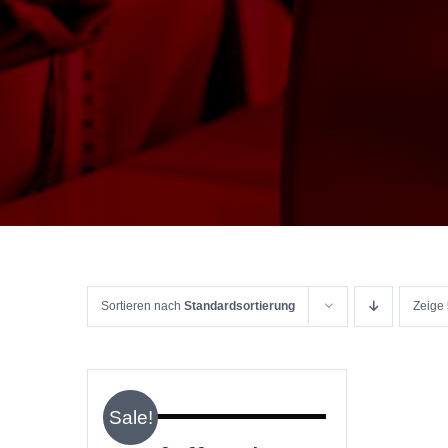
Sortieren nach
Standardsortierung
Zeige
IN
DEN
WARENKORB
/
Sale!
DETAILS