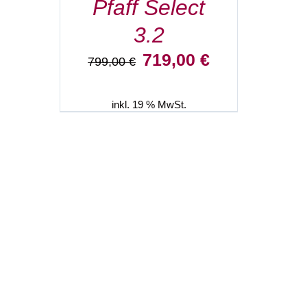
Pfaff Select
3.2
Ursprünglicher
Aktueller
719,00
€
799,00
€
Preis
Preis
war:
ist:
799,00 €
719,00 €.
inkl. 19 % MwSt.