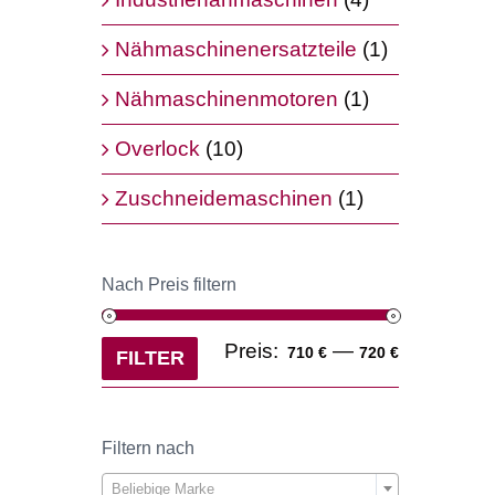
Nähmaschinenersatzteile
(1)
Nähmaschinenmotoren
(1)
Overlock
(10)
Zuschneidemaschinen
(1)
Nach Preis filtern
Min.
Max.
Preis:
—
710 €
720 €
FILTER
Preis
Preis
Filtern nach

Beliebige Marke