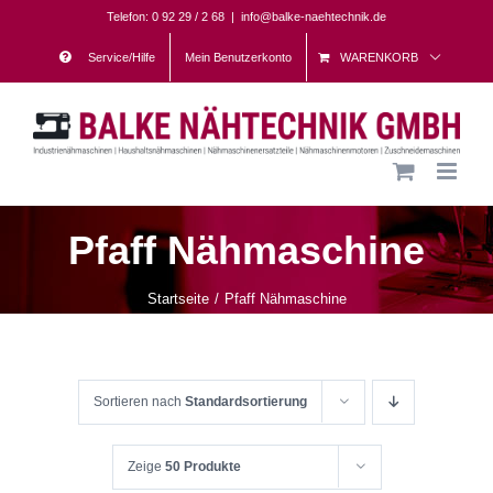
Skip
Telefon: 0 92 29 / 2 68
|
info@balke-naehtechnik.de
to
Service/Hilfe
Mein Benutzerkonto
WARENKORB
content
Pfaff Nähmaschine
Startseite
Pfaff Nähmaschine
Sortieren nach
Standardsortierung
Zeige
50 Produkte