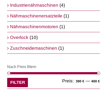
Industrienähmaschinen
(4)
Nähmaschinenersatzteile
(1)
Nähmaschinenmotoren
(1)
Overlock
(10)
Zuschneidemaschinen
(1)
Nach Preis filtern
Min
Ma
Preis:
—
390 €
400 €
FILTER
Pre
Pre