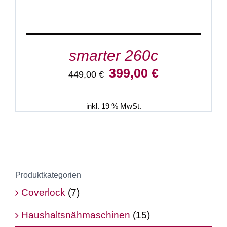
smarter 260c
Ursprünglicher
Aktueller
399,00
€
449,00
€
Preis
Preis
war:
ist:
449,00 €
399,00 €.
inkl. 19 % MwSt.
Produktkategorien
Coverlock
(7)
Haushaltsnähmaschinen
(15)