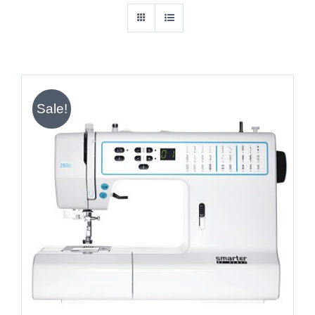
Sale!
IN DEN WARENKORB
/
DETAILS