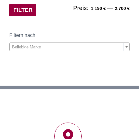
Min
Ma
Preis:
—
1.190 €
2.700 €
FILTER
Pre
Pre
Filtern nach

Beliebige Marke