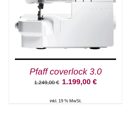
Pfaff coverlock 3.0
Ursprünglicher
Aktueller
1.199,00
€
1.249,00
€
Preis
Preis
war:
ist:
1.249,00 €
1.199,00 €.
inkl. 19 % MwSt.