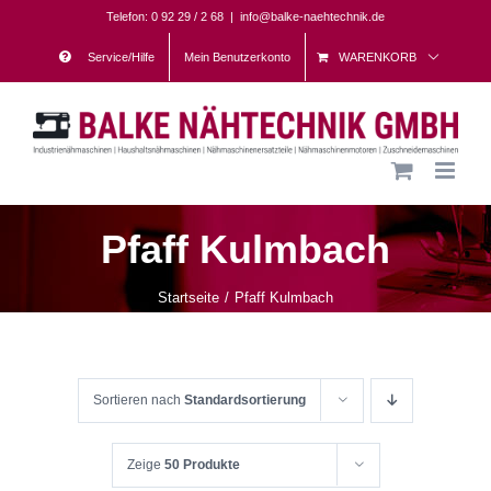
Skip
Telefon: 0 92 29 / 2 68
|
info@balke-naehtechnik.de
to
Service/Hilfe
Mein Benutzerkonto
WARENKORB
content
Pfaff Kulmbach
Startseite
Pfaff Kulmbach
Sortieren nach
Standardsortierung
Zeige
50 Produkte