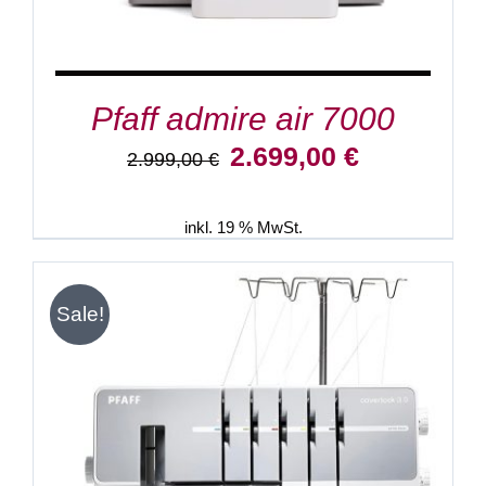
Pfaff admire air 7000
Ursprünglicher
Aktueller
2.699,00
€
2.999,00
€
Preis
Preis
war:
ist:
2.999,00 €
2.699,00 €.
inkl. 19 % MwSt.
Sale!
IN DEN WARENKORB
/
DETAILS