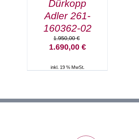
Dürkopp
Adler 261-
160362-02
1.950,00
€
Ursprünglicher
Aktueller
1.690,00
€
Preis
Preis
war:
ist:
1.950,00 €
1.690,00 €.
inkl. 19 % MwSt.