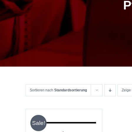
P
Sortieren nach
Standardsortierung
Zeige
IN
DEN
WARENKORB
/
Sale!
DETAILS