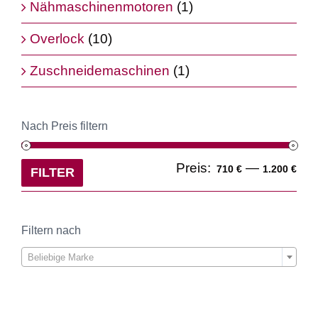
Nähmaschinenmotoren
(1)
Overlock
(10)
Zuschneidemaschinen
(1)
Nach Preis filtern
Min
Ma
Preis:
—
710 €
1.200 €
FILTER
Pre
Pre
Filtern nach

Beliebige Marke