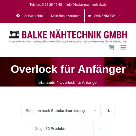
Skip
Telefon: 0 92 29 / 2 68
|
info@balke-naehtechnik.de
to
Service/Hilfe
Mein Benutzerkonto
WARENKORB
content
Overlock für Anfänger
Startseite
Overlock für Anfänger
Sortieren nach
Standardsortierung
Zeige
50 Produkte