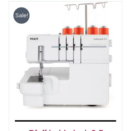
Sale!
IN DEN WARENKORB
/
DETAILS