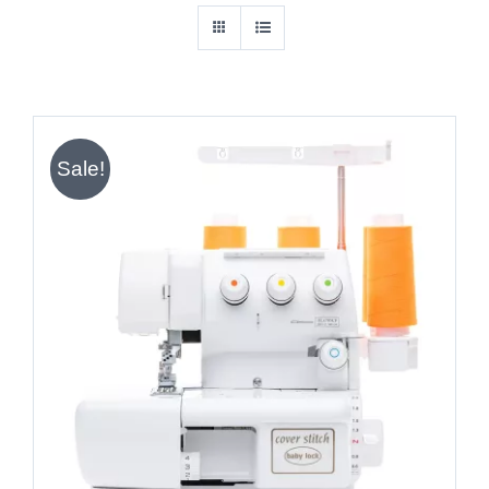
Sale!
IN DEN WARENKORB
/
DETAILS