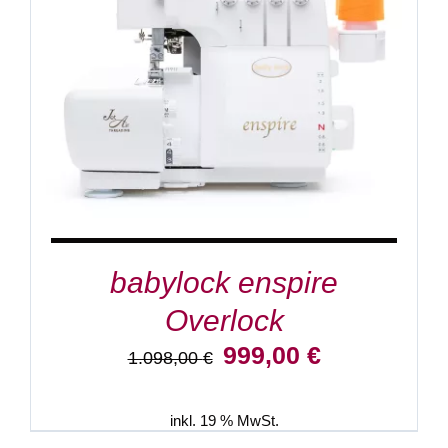
IN DEN WARENKORB
/
DETAILS
babylock enspire
Overlock
Ursprünglicher
Aktueller
999,00
€
1.098,00
€
Preis
Preis
war:
ist:
1.098,00 €
999,00 €.
inkl. 19 % MwSt.