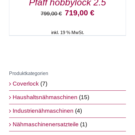
Pfaff hobbylock 2.5
Ursprünglicher
Aktueller
719,00
€
799,00
€
Preis
Preis
war:
ist:
799,00 €
719,00 €.
inkl. 19 % MwSt.
Produktkategorien
Coverlock
(7)
Haushaltsnähmaschinen
(15)
Industrienähmaschinen
(4)
Nähmaschinenersatzteile
(1)