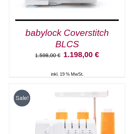
babylock Coverstitch
BLCS
Ursprünglicher
Aktueller
1.198,00
€
1.598,00
€
Preis
Preis
war:
ist:
1.598,00 €
1.198,00 €.
inkl. 19 % MwSt.
Sale!