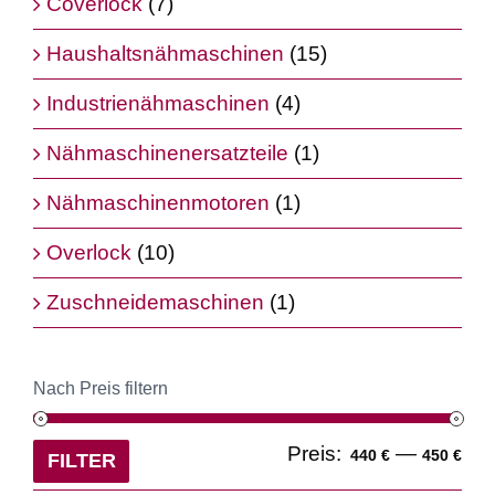
Coverlock
(7)
Haushaltsnähmaschinen
(15)
Industrienähmaschinen
(4)
Nähmaschinenersatzteile
(1)
Nähmaschinenmotoren
(1)
Overlock
(10)
Zuschneidemaschinen
(1)
Nach Preis filtern
Min
Ma
Preis:
—
440 €
450 €
FILTER
Pre
Pre