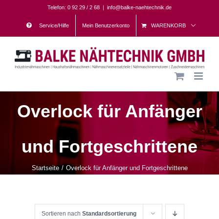
Skip
Telefon: 0 92 29 / 2 68
|
info@balke-naehtechnik.de
to
Service/Hilfe
Mein Benutzerkonto
WARENKORB
content
Overlock für Anfänger
und Fortgeschrittene
Startseite
Overlock für Anfänger und Fortgeschrittene
Sortieren nach
Standardsortierung