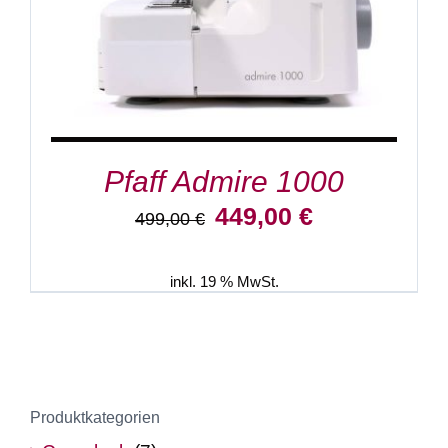
Pfaff Admire 1000
Ursprünglicher
Aktueller
449,00
€
499,00
€
Preis
Preis
war:
ist:
499,00 €
449,00 €.
inkl. 19 % MwSt.
Produktkategorien